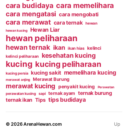
cara budidaya
cara memelihara
cara mengatasi
cara mengobati
cara merawat
cara ternak
hewan
Hewan Liar
hewan kucing
hewan peliharaan
hewan ternak
ikan
kelinci
ikan hias
kesehatan kucing
kelinci peliharaan
kucing
kucing peliharaan
memelihara kucing
kucing sakit
kucing persia
Merawat Burung
merawat anjing
merawat kucing
penyakit kucing
Perawatan
ternak burung
ternak ayam
perawatan kucing
sapi
tips budidaya
ternak ikan
Tips
© 2026
ArenaHewan.com
Up