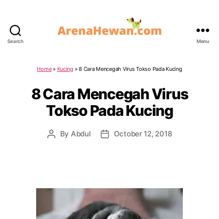
Search
Menu
ArenaHewan.com
Home
»
Kucing
»
8 Cara Mencegah Virus Tokso Pada Kucing
8 Cara Mencegah Virus
Tokso Pada Kucing
By
Abdul
October 12, 2018
Post
Post
author
date