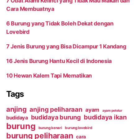
7 Obat Alami Kelinci yang Tidak Mau Makan dan
Cara Membuatnya
6 Burung yang Tidak Boleh Dekat dengan
Lovebird
7 Jenis Burung yang Bisa Dicampur 1 Kandang
16 Jenis Burung Hantu Kecil di Indonesia
10 Hewan Kalem Tapi Mematikan
Tags
anjing
anjing peliharaan
ayam
ayam petelur
budidaya ikan
budidaya burung
budidaya
burung
burung kenari
burung lovebird
burung peliharaan
cara