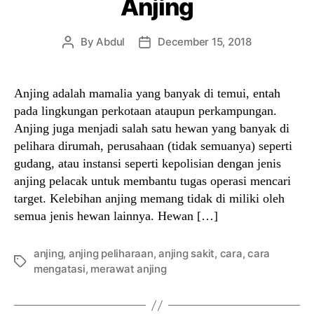
Anjing
By
Abdul
December 15, 2018
Post
Post
author
date
Anjing adalah mamalia yang banyak di temui, entah
pada lingkungan perkotaan ataupun perkampungan.
Anjing juga menjadi salah satu hewan yang banyak di
pelihara dirumah, perusahaan (tidak semuanya) seperti
gudang, atau instansi seperti kepolisian dengan jenis
anjing pelacak untuk membantu tugas operasi mencari
target. Kelebihan anjing memang tidak di miliki oleh
semua jenis hewan lainnya. Hewan […]
anjing
,
anjing peliharaan
,
anjing sakit
,
cara
,
cara
Tags
mengatasi
,
merawat anjing