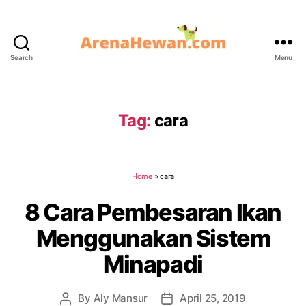
Search
Menu
ArenaHewan.com
Tag:
cara
Home
»
cara
8 Cara Pembesaran Ikan
Menggunakan Sistem
Minapadi
By
Aly Mansur
April 25, 2019
Post
Post