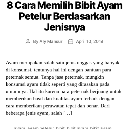
8 Cara Memilih Bibit Ayam
Petelur Berdasarkan
Jenisnya
By
Aly Mansur
April 10, 2019
Post
Post
author
date
Ayam merupakan salah satu jenis unggas yang banyak
di konsumsi, tentunya hal ini dengan bantuan para
peternak semua. Tanpa jasa peternak, mungkin
konsumsi ayam tidak seperti yang dirasakan pada
umumnya. Hal itu karena para peternak berjuang untuk
memberikan hasil dan kualitas ayam terbaik dengan
cara memberikan perawatan tepat dan benar. Dari
beberapa jenis ayam, salah […]
ayam
,
ayam petelur
,
bibit
,
bibit ayam
,
bibit ayam