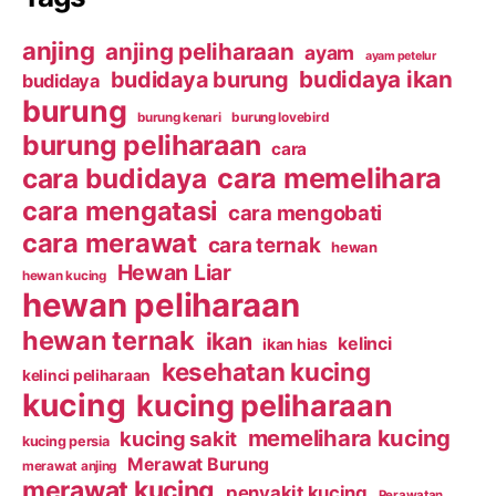
anjing
anjing peliharaan
ayam
ayam petelur
budidaya ikan
budidaya burung
budidaya
burung
burung kenari
burung lovebird
burung peliharaan
cara
cara budidaya
cara memelihara
cara mengatasi
cara mengobati
cara merawat
cara ternak
hewan
Hewan Liar
hewan kucing
hewan peliharaan
hewan ternak
ikan
kelinci
ikan hias
kesehatan kucing
kelinci peliharaan
kucing
kucing peliharaan
memelihara kucing
kucing sakit
kucing persia
Merawat Burung
merawat anjing
merawat kucing
penyakit kucing
Perawatan