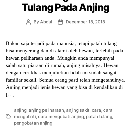
Tulang Pada Anjing
By
Abdul
December 18, 2018
Post
Post
author
date
Bukan saja terjadi pada manusia, tetapi patah tulang
bisa menyerang dan di alami oleh hewan, terlebih pada
hewan peliharaan anda. Mungkin anda mempunyai
salah satu piaraan di rumah, anjing misalnya. Hewan
dengan ciri khas menjulurkan lidah ini sudah sangat
familiar sekali. Semua orang pasti telah mengetahuinya.
Anjing menjadi jenis hewan yang bisa di kendalikan di
[…]
anjing
,
anjing peliharaan
,
anjing sakit
,
cara
,
cara
mengobati
,
cara mengobati anjing
,
patah tulang
,
Tags
pengobatan anjing