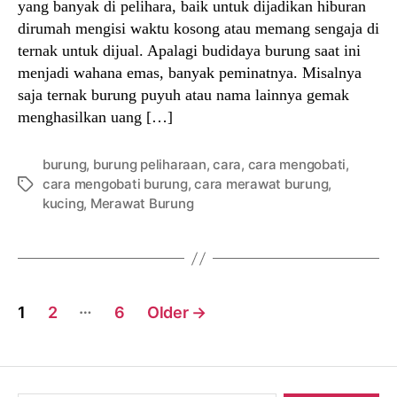
yang banyak di pelihara, baik untuk dijadikan hiburan
dirumah mengisi waktu kosong atau memang sengaja di
ternak untuk dijual. Apalagi budidaya burung saat ini
menjadi wahana emas, banyak peminatnya. Misalnya
saja ternak burung puyuh atau nama lainnya gemak
menghasilkan uang […]
burung
,
burung peliharaan
,
cara
,
cara mengobati
,
cara mengobati burung
,
cara merawat burung
,
Tags
kucing
,
Merawat Burung
Posts
…
1
2
6
Older
→
navigation