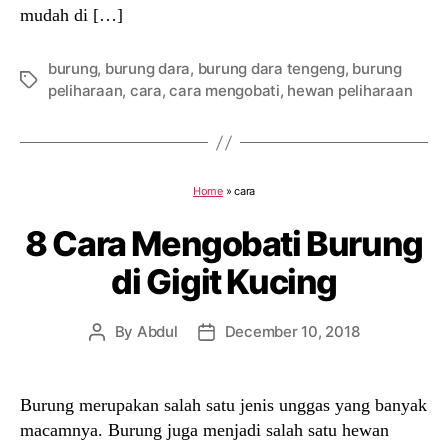
mudah di […]
burung
,
burung dara
,
burung dara tengeng
,
burung
Tags
peliharaan
,
cara
,
cara mengobati
,
hewan peliharaan
Home
»
cara
8 Cara Mengobati Burung
di Gigit Kucing
By
Abdul
December 10, 2018
Post
Post
author
date
Burung merupakan salah satu jenis unggas yang banyak
macamnya. Burung juga menjadi salah satu hewan