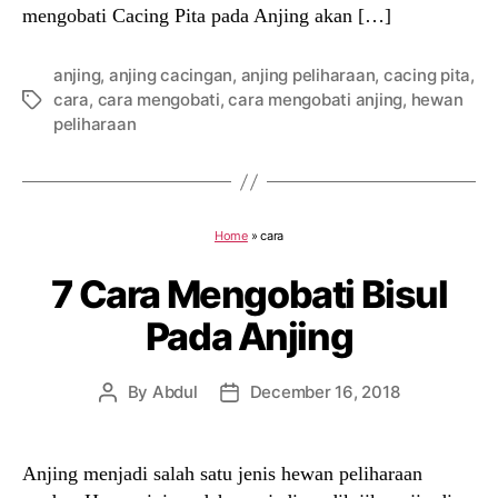
mengobati Cacing Pita pada Anjing akan […]
anjing
,
anjing cacingan
,
anjing peliharaan
,
cacing pita
,
cara
,
cara mengobati
,
cara mengobati anjing
,
hewan
Tags
peliharaan
Home
»
cara
7 Cara Mengobati Bisul
Pada Anjing
By
Abdul
December 16, 2018
Post
Post
author
date
Anjing menjadi salah satu jenis hewan peliharaan