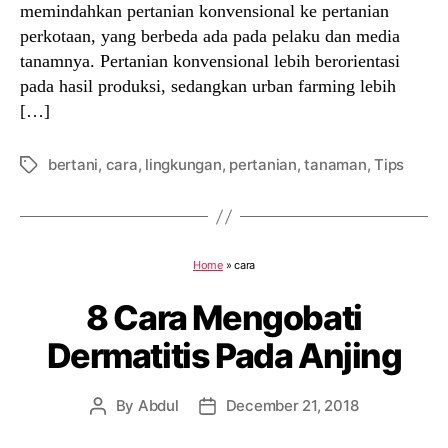
memindahkan pertanian konvensional ke pertanian
perkotaan, yang berbeda ada pada pelaku dan media
tanamnya. Pertanian konvensional lebih berorientasi
pada hasil produksi, sedangkan urban farming lebih
[…]
bertani
,
cara
,
lingkungan
,
pertanian
,
tanaman
,
Tips
Tags
Home
»
cara
8 Cara Mengobati
Dermatitis Pada Anjing
By
Abdul
December 21, 2018
Post
Post
author
date