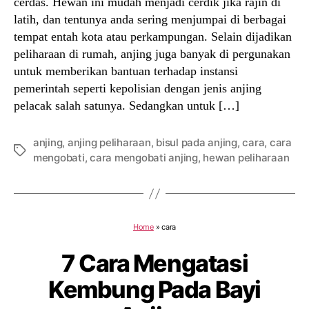
cerdas. Hewan ini mudah menjadi cerdik jika rajin di
latih, dan tentunya anda sering menjumpai di berbagai
tempat entah kota atau perkampungan. Selain dijadikan
peliharaan di rumah, anjing juga banyak di pergunakan
untuk memberikan bantuan terhadap instansi
pemerintah seperti kepolisian dengan jenis anjing
pelacak salah satunya. Sedangkan untuk […]
anjing
,
anjing peliharaan
,
bisul pada anjing
,
cara
,
cara
Tags
mengobati
,
cara mengobati anjing
,
hewan peliharaan
Home
»
cara
7 Cara Mengatasi
Kembung Pada Bayi