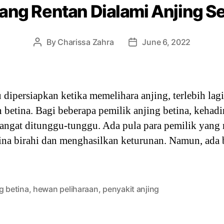
yang Rentan Dialami Anjing S
By
Charissa Zahra
June 6, 2022
Post
Post
author
date
dipersiapkan ketika memelihara anjing, terlebih lagi
in betina. Bagi beberapa pemilik anjing betina, keh
sangat ditunggu-tunggu. Ada pula para pemilik yang
ina birahi dan menghasilkan keturunan. Namun, ada 
g betina
,
hewan peliharaan
,
penyakit anjing