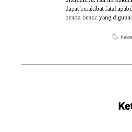
dapat berakibat fatal apab
benda-benda yang diguna
hewa
Tags
Ke