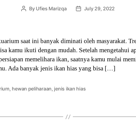
By
Ufies Marizqa
July 29, 2022
Post
Post
author
date
uarium saat ini banyak diminati oleh masyarakat. Tr
isa kamu ikuti dengan mudah. Setelah mengetahui ap
persiapan memelihara ikan, saatnya kamu mulai memil
. Ada banyak jenis ikan hias yang bisa […]
rium
,
hewan peliharaan
,
jenis ikan hias