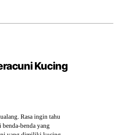
eracuni Kucing
alang. Rasa ingin tahu
i benda-benda yang
pi yang dimiliki kucing