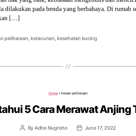
ila dilakukan pada benda yang berbahaya. Di rumah s
kan […]
n peliharaan
,
keracunan
,
kesehatan kucing
Home
»
hewan peliharaan
tahui 5 Cara Merawat Anjing 
By
Adhe Nugroho
June 17, 2022
Post
Post
author
date