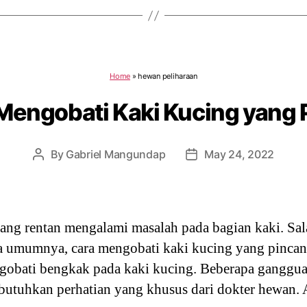
Home
»
hewan peliharaan
Mengobati Kaki Kucing yang
By
Gabriel Mangundap
May 24, 2022
Post
Post
author
date
ang rentan mengalami masalah pada bagian kaki. Sal
a umumnya, cara mengobati kaki kucing yang pinca
gobati bengkak pada kaki kucing. Beberapa ganggu
utuhkan perhatian yang khusus dari dokter hewan. 