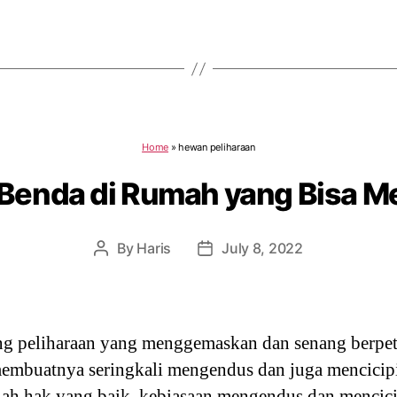
Home
»
hewan peliharaan
 Benda di Rumah yang Bisa M
By
Haris
July 8, 2022
Post
Post
author
date
g peliharaan yang menggemaskan dan senang berpetu
membuatnya seringkali mengendus dan juga mencicip
lah hak yang baik, kebiasaan mengendus dan mencici