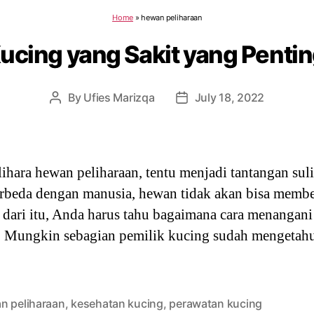
Home
»
hewan peliharaan
ucing yang Sakit yang Pentin
By
Ufies Marizqa
July 18, 2022
Post
Post
author
date
hara hewan peliharaan, tentu menjadi tantangan suli
erbeda dengan manusia, hewan tidak akan bisa membe
 dari itu, Anda harus tahu bagaimana cara menangan
g. Mungkin sebagian pemilik kucing sudah mengetahui
n peliharaan
,
kesehatan kucing
,
perawatan kucing