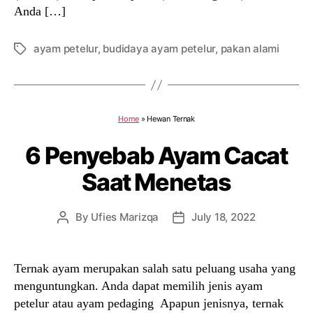
Anda […]
ayam petelur
,
budidaya ayam petelur
,
pakan alami
Tags
Home
»
Hewan Ternak
6 Penyebab Ayam Cacat
Saat Menetas
By
Ufies Marizqa
July 18, 2022
Post
Post
author
date
Ternak ayam merupakan salah satu peluang usaha yang
menguntungkan. Anda dapat memilih jenis ayam
petelur atau ayam pedaging Apapun jenisnya, ternak