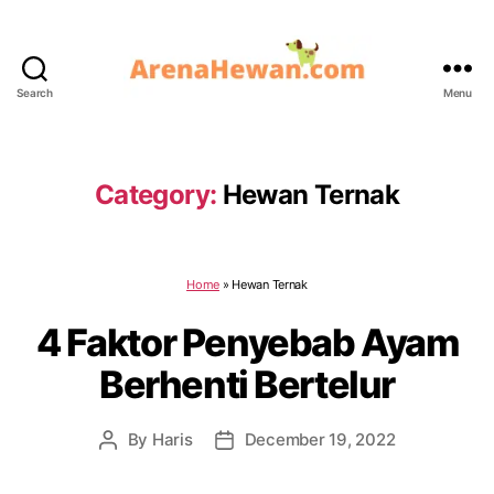
Search
Menu
ArenaHewan.com
Category:
Hewan Ternak
Home
»
Hewan Ternak
4 Faktor Penyebab Ayam
Berhenti Bertelur
By
Haris
December 19, 2022
Post
Post
author
date