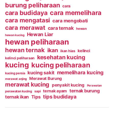
burung peliharaan
cara
cara budidaya
cara memelihara
cara mengatasi
cara mengobati
cara merawat
cara ternak
hewan
Hewan Liar
hewan kucing
hewan peliharaan
hewan ternak
ikan
kelinci
ikan hias
kesehatan kucing
kelinci peliharaan
kucing
kucing peliharaan
memelihara kucing
kucing sakit
kucing persia
Merawat Burung
merawat anjing
merawat kucing
penyakit kucing
Perawatan
ternak burung
ternak ayam
perawatan kucing
sapi
tips budidaya
ternak ikan
Tips