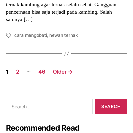
ternak kambing agar ternak selalu sehat. Gangguan
pencernaan bisa saja terjadi pada kambing. Salah
satunya […]
cara mengobati
,
hewan ternak
Tags
Posts
…
1
2
46
Older
→
navigation
Search
for:
Recommended Read