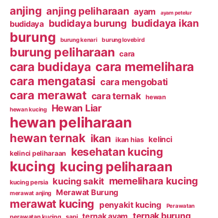
anjing
anjing peliharaan
ayam
ayam petelur
budidaya ikan
budidaya burung
budidaya
burung
burung kenari
burung lovebird
burung peliharaan
cara
cara budidaya
cara memelihara
cara mengatasi
cara mengobati
cara merawat
cara ternak
hewan
Hewan Liar
hewan kucing
hewan peliharaan
hewan ternak
ikan
kelinci
ikan hias
kesehatan kucing
kelinci peliharaan
kucing
kucing peliharaan
memelihara kucing
kucing sakit
kucing persia
Merawat Burung
merawat anjing
merawat kucing
penyakit kucing
Perawatan
ternak burung
ternak ayam
perawatan kucing
sapi