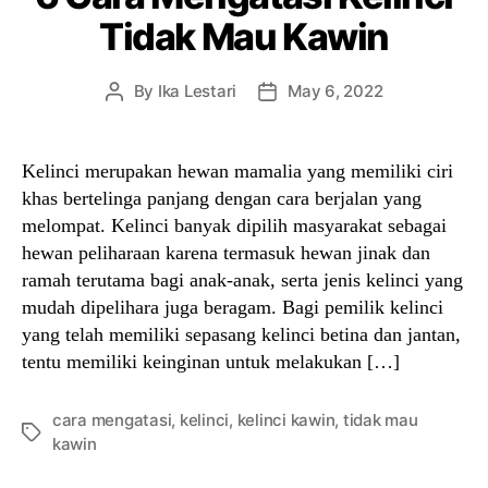
Tidak Mau Kawin
By
Ika Lestari
May 6, 2022
Post
Post
author
date
Kelinci merupakan hewan mamalia yang memiliki ciri
khas bertelinga panjang dengan cara berjalan yang
melompat. Kelinci banyak dipilih masyarakat sebagai
hewan peliharaan karena termasuk hewan jinak dan
ramah terutama bagi anak-anak, serta jenis kelinci yang
mudah dipelihara juga beragam. Bagi pemilik kelinci
yang telah memiliki sepasang kelinci betina dan jantan,
tentu memiliki keinginan untuk melakukan […]
cara mengatasi
,
kelinci
,
kelinci kawin
,
tidak mau
Tags
kawin