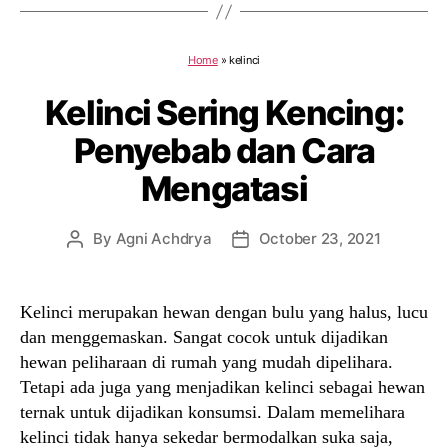
Home
»
kelinci
Kelinci Sering Kencing:
Penyebab dan Cara
Mengatasi
By
Agni Achdrya
October 23, 2021
Post
Post
author
date
Kelinci merupakan hewan dengan bulu yang halus, lucu
dan menggemaskan. Sangat cocok untuk dijadikan
hewan peliharaan di rumah yang mudah dipelihara.
Tetapi ada juga yang menjadikan kelinci sebagai hewan
ternak untuk dijadikan konsumsi. Dalam memelihara
kelinci tidak hanya sekedar bermodalkan suka saja,