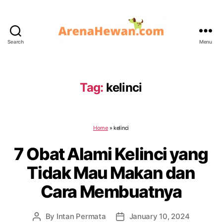
Search
Menu
ArenaHewan.com
Tag:
kelinci
Home
»
kelinci
7 Obat Alami Kelinci yang
Tidak Mau Makan dan
Cara Membuatnya
By
Intan Permata
January 10, 2024
Post
Post