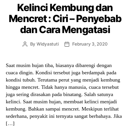
Kelinci Kembung dan
Mencret : Ciri – Penyebab
dan Cara Mengatasi
By
Widyastuti
February 3, 2020
Post
Post
author
date
Saat musim hujan tiba, biasanya dibarengi dengan
cuaca dingin. Kondisi tersebut juga berdampak pada
kondisi tubuh. Terutama perut yang menjadi kembung
hingga mencret. Tidak hanya manusia, cuaca tersebut
juga sering dirasakan pada binatang. Salah satunya
kelinci. Saat musim hujan, membuat kelinci menjadi
kembung. Bahkan sampai mencret. Meskipun terlihat
sederhana, penyakit ini ternyata sangat berbahaya. Jika
[…]