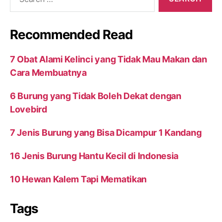
for:
Recommended Read
7 Obat Alami Kelinci yang Tidak Mau Makan dan
Cara Membuatnya
6 Burung yang Tidak Boleh Dekat dengan
Lovebird
7 Jenis Burung yang Bisa Dicampur 1 Kandang
16 Jenis Burung Hantu Kecil di Indonesia
10 Hewan Kalem Tapi Mematikan
Tags