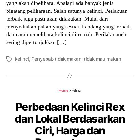
yang akan dipelihara. Apalagi ada banyak jenis
binatang peliharaan. Salah satunya kelinci. Perlakuan
terbaik juga pasti akan dilakukan. Mulai dari
menyediakan pakan yang sesuai, kandang yang terbaik
dan cara memelihara kelinci di rumah. Perilaku aneh
sering dipertunjukkan […]
kelinci
,
Penyebab tidak makan
,
tidak mau makan
Tags
Home
»
kelinci
Perbedaan Kelinci Rex
dan Lokal Berdasarkan
Ciri, Harga dan