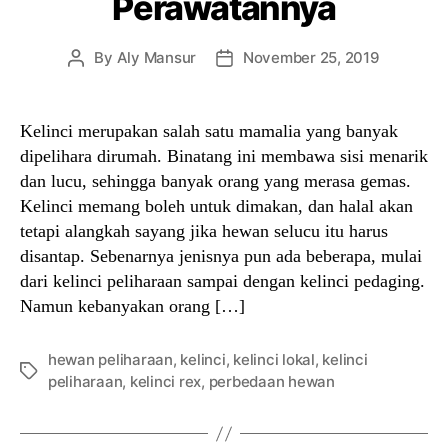
Perawatannya
By
Aly Mansur
November 25, 2019
Post
Post
author
date
Kelinci merupakan salah satu mamalia yang banyak
dipelihara dirumah. Binatang ini membawa sisi menarik
dan lucu, sehingga banyak orang yang merasa gemas.
Kelinci memang boleh untuk dimakan, dan halal akan
tetapi alangkah sayang jika hewan selucu itu harus
disantap. Sebenarnya jenisnya pun ada beberapa, mulai
dari kelinci peliharaan sampai dengan kelinci pedaging.
Namun kebanyakan orang […]
hewan peliharaan
,
kelinci
,
kelinci lokal
,
kelinci
Tags
peliharaan
,
kelinci rex
,
perbedaan hewan