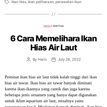
ikan hias
,
ikan peliharaan
,
perawatan ikan
Tags
Home
»
ikan hias
6 Cara Memelihara Ikan
Hias Air Laut
By
Haris
July 26, 2022
Post
Post
author
date
Peminat ikan hias air laut tidak kalah tinggi dari ikan
hias air tawar. Ikan hias air tawar banyak diminati
karena ikan-ikannya yang cantik dan juga karena
beberapa jenis ornamen yang hanya dapat digunakan
untuk iklim aquarium air laut, misalnya yaitu
penggunaan koral. Meskipun banyak diminati, ikan hias