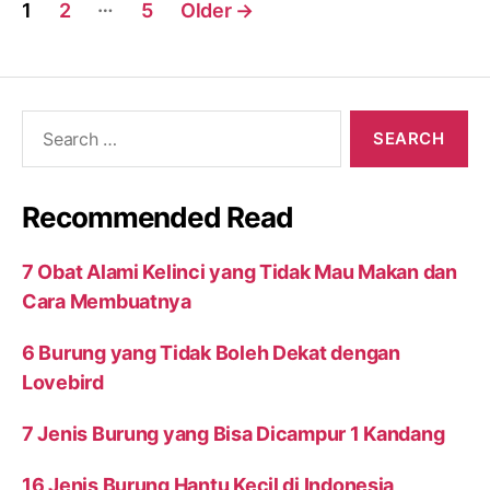
Posts
…
1
2
5
Older
→
navigation
Search
for:
Recommended Read
7 Obat Alami Kelinci yang Tidak Mau Makan dan
Cara Membuatnya
6 Burung yang Tidak Boleh Dekat dengan
Lovebird
7 Jenis Burung yang Bisa Dicampur 1 Kandang
16 Jenis Burung Hantu Kecil di Indonesia