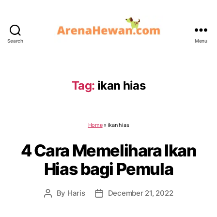
Search
Menu
ArenaHewan.com
Tag:
ikan hias
Home
»
ikan hias
4 Cara Memelihara Ikan
Hias bagi Pemula
By
Haris
December 21, 2022
Post
Post
author
date