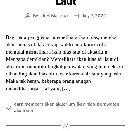
Laut
By
Ufies Marizqa
July 7, 2022
Post
Post
author
date
Bagi para penggemar memelihara ikan hias, mereka
akan merasa tidak cukup waktu untuk mencoba
memulai memelihara ikan hias laut di akuarium.
Mengapa demikian? Memelihara ikan hias air laut di
akuarium memiliki tingkat perawatan yang lebih ekstra
dibanding ikan hias air tawar karena air laut yang asin.
Maka tak heran, beberapa orang enggan
memeliharanya. Hal yang […]
cara membersihkan akuarium
,
ikan hias
,
perawatan
Tags
akuarium