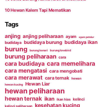
10 Hewan Kalem Tapi Mematikan
Tags
anjing
anjing peliharaan
ayam
ayam petelur
budidaya ikan
budidaya burung
budidaya
burung
burung kenari
burung lovebird
burung peliharaan
cara
cara budidaya
cara memelihara
cara mengatasi
cara mengobati
cara merawat
cara ternak
hewan
Hewan Liar
hewan kucing
hewan peliharaan
hewan ternak
ikan
kelinci
ikan hias
kesehatan kucing
kelinci peliharaan