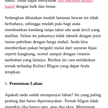
hamil. Anda dapat menyimak
tips merawat kelinci
hamil
dengan baik dan benar.
Sedangkan dikatakan mudah lantaran hewan ini tidak
berbahaya, sehingga mudah pula bagi anda
membuatkan kandang tanpa takut ada anak kecil yang
melihat. Selain itu pakannya tidak identik dengan jenis
instan pabrikan dengan harga mahal. Anda bisa
memberikan pakan bergulir mulai dari sayuran hijau
seperti kangkung, wortel sampai dengan vitamin
tambahan yang lainnya. Berikut ini cara melakukan
ternak terhadap Kelinci Bligon yang dapat Anda
terapkan.
1.
Penentuan Lahan
Apakah anda sudah mempunyai lahan? Ini yang paling
penting dan harus dipertanyakan. Ternak bligon tidak
mungkin jika hanya satu, atau dua ekor. Mengingat