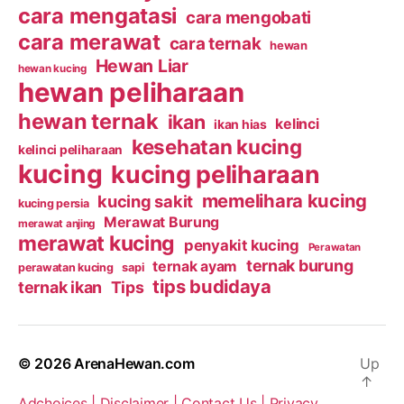
cara mengatasi
cara mengobati
cara merawat
cara ternak
hewan
Hewan Liar
hewan kucing
hewan peliharaan
hewan ternak
ikan
kelinci
ikan hias
kesehatan kucing
kelinci peliharaan
kucing
kucing peliharaan
memelihara kucing
kucing sakit
kucing persia
Merawat Burung
merawat anjing
merawat kucing
penyakit kucing
Perawatan
ternak burung
ternak ayam
perawatan kucing
sapi
tips budidaya
ternak ikan
Tips
© 2026
ArenaHewan.com
Up
↑
Adchoices |
Disclaimer |
Contact Us |
Privacy