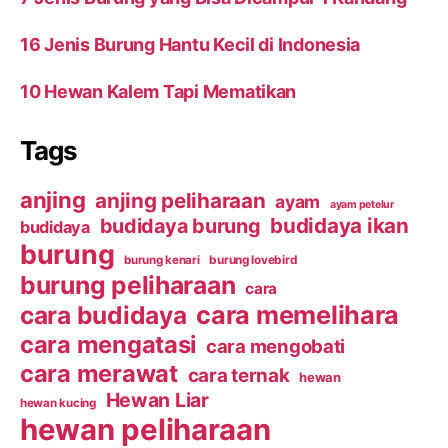
16 Jenis Burung Hantu Kecil di Indonesia
10 Hewan Kalem Tapi Mematikan
Tags
anjing
anjing peliharaan
ayam
ayam petelur
budidaya ikan
budidaya burung
budidaya
burung
burung kenari
burung lovebird
burung peliharaan
cara
cara budidaya
cara memelihara
cara mengatasi
cara mengobati
cara merawat
cara ternak
hewan
Hewan Liar
hewan kucing
hewan peliharaan