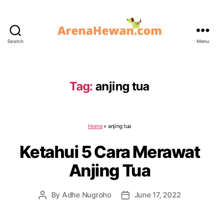
Search
Menu
ArenaHewan.com
Tag:
anjing tua
Home
»
anjing tua
Ketahui 5 Cara Merawat
Anjing Tua
By
Adhe Nugroho
June 17, 2022
Post
Post
author
date