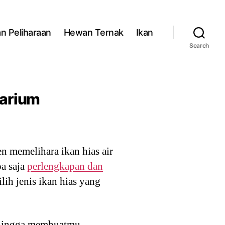
n Peliharaan
Hewan Ternak
Ikan
Search
uarium
en memelihara ikan hias air
pa saja
perlengkapan dan
ih jenis ikan hias yang
sehingga membuatmu