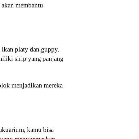
ar akan membantu
 ikan platy dan guppy.
liki sirip yang panjang
colok menjadikan mereka
akuarium, kamu bisa
uh yang menggemaskan