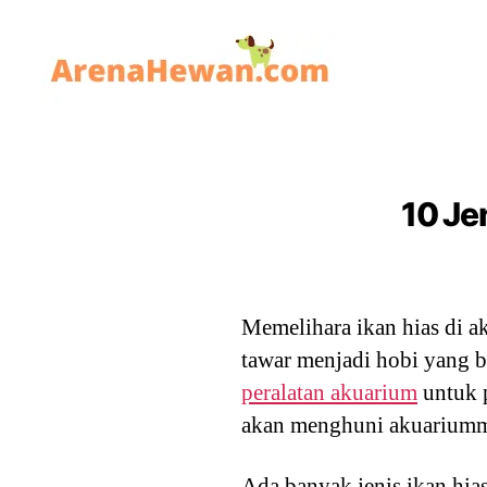
ArenaHewan.com
10 Je
Memelihara ikan hias di ak
tawar menjadi hobi yang b
peralatan akuarium
untuk p
akan menghuni akuarium
Ada banyak jenis ikan hi