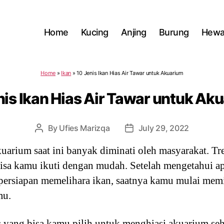
Home
Kucing
Anjing
Burung
Hewa
Home
»
Ikan
»
10 Jenis Ikan Hias Air Tawar untuk Akuarium
nis Ikan Hias Air Tawar untuk Ak
By
Ufies Marizqa
July 29, 2022
Post
Post
author
date
uarium saat ini banyak diminati oleh masyarakat. Tr
isa kamu ikuti dengan mudah. Setelah mengetahui a
ersiapan memelihara ikan, saatnya kamu mulai memil
mu.
as yang bisa kamu pilih untuk menghiasi akuarium 