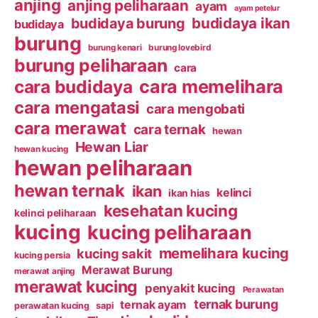
anjing
anjing peliharaan
ayam
ayam petelur
budidaya ikan
budidaya burung
budidaya
burung
burung kenari
burung lovebird
burung peliharaan
cara
cara budidaya
cara memelihara
cara mengatasi
cara mengobati
cara merawat
cara ternak
hewan
Hewan Liar
hewan kucing
hewan peliharaan
hewan ternak
ikan
kelinci
ikan hias
kesehatan kucing
kelinci peliharaan
kucing
kucing peliharaan
memelihara kucing
kucing sakit
kucing persia
Merawat Burung
merawat anjing
merawat kucing
penyakit kucing
Perawatan
ternak burung
ternak ayam
perawatan kucing
sapi