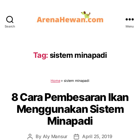
Search
Menu
ArenaHewan.com
Tag:
sistem minapadi
Home
»
sistem minapadi
8 Cara Pembesaran Ikan
Menggunakan Sistem
Minapadi
By
Aly Mansur
April 25, 2019
Post
Post