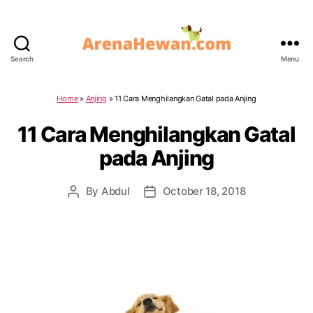
Search
Menu
ArenaHewan.com
Home
»
Anjing
»
11 Cara Menghilangkan Gatal pada Anjing
11 Cara Menghilangkan Gatal
pada Anjing
By
Abdul
October 18, 2018
Post
Post
author
date