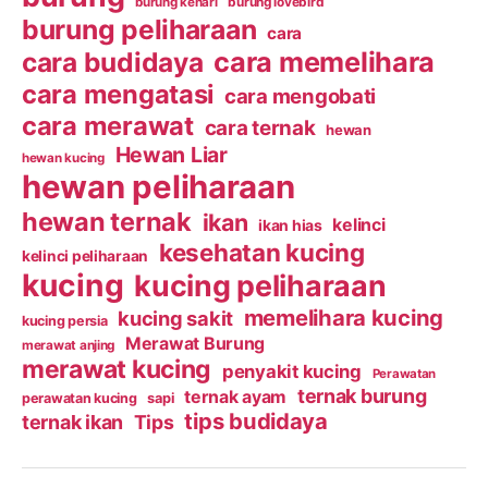
burung kenari
burung lovebird
burung peliharaan
cara
cara budidaya
cara memelihara
cara mengatasi
cara mengobati
cara merawat
cara ternak
hewan
Hewan Liar
hewan kucing
hewan peliharaan
hewan ternak
ikan
kelinci
ikan hias
kesehatan kucing
kelinci peliharaan
kucing
kucing peliharaan
memelihara kucing
kucing sakit
kucing persia
Merawat Burung
merawat anjing
merawat kucing
penyakit kucing
Perawatan
ternak burung
ternak ayam
perawatan kucing
sapi
tips budidaya
ternak ikan
Tips