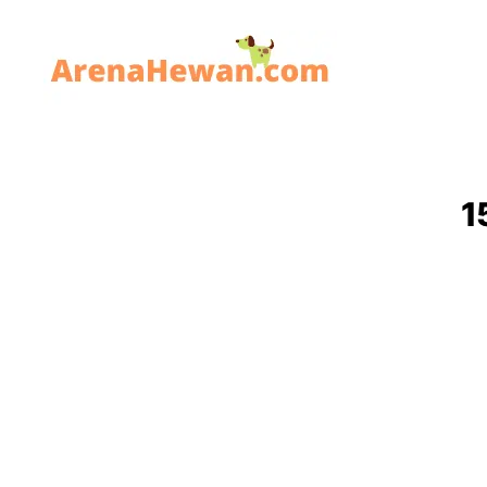
ArenaHewan.com
1