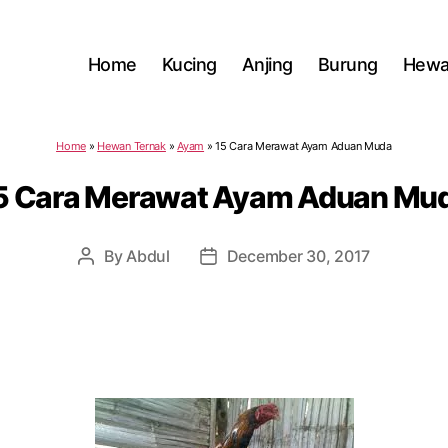
Home
Kucing
Anjing
Burung
Hewa
Home
»
Hewan Ternak
»
Ayam
»
15 Cara Merawat Ayam Aduan Muda
5 Cara Merawat Ayam Aduan Mu
By
Abdul
December 30, 2017
Post
Post
author
date