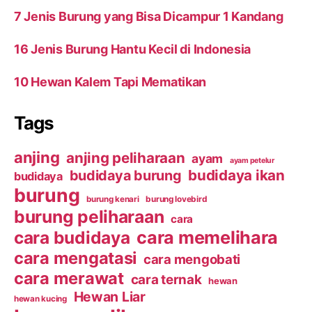
7 Jenis Burung yang Bisa Dicampur 1 Kandang
16 Jenis Burung Hantu Kecil di Indonesia
10 Hewan Kalem Tapi Mematikan
Tags
anjing
anjing peliharaan
ayam
ayam petelur
budidaya ikan
budidaya burung
budidaya
burung
burung kenari
burung lovebird
burung peliharaan
cara
cara budidaya
cara memelihara
cara mengatasi
cara mengobati
cara merawat
cara ternak
hewan
Hewan Liar
hewan kucing