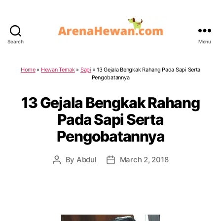
Search
Menu
ArenaHewan.com
Home
»
Hewan Ternak
»
Sapi
»
13 Gejala Bengkak Rahang Pada Sapi Serta
Pengobatannya
13 Gejala Bengkak Rahang
Pada Sapi Serta
Pengobatannya
By
Abdul
March 2, 2018
Post
Post
author
date