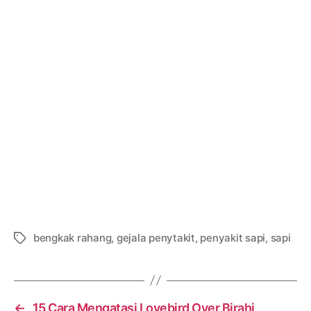
bengkak rahang
,
gejala penytakit
,
penyakit sapi
,
sapi
Tags
←
15 Cara Mengatasi Lovebird Over Birahi