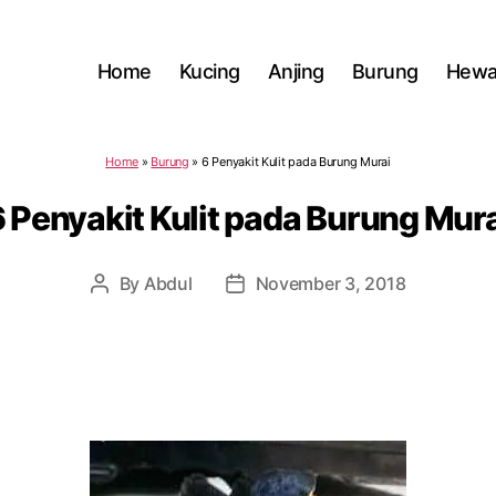
Home
Kucing
Anjing
Burung
Hewa
Home
»
Burung
»
6 Penyakit Kulit pada Burung Murai
 Penyakit Kulit pada Burung Mur
By
Abdul
November 3, 2018
Post
Post
author
date