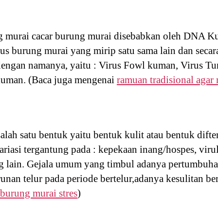
ng murai cacar burung murai disebabkan oleh DNA K
us burung murai yang mirip satu sama lain dan secar
dengan namanya, yaitu : Virus Fowl kuman, Virus T
kuman. (Baca juga mengenai
ramuan tradisional agar 
salah satu bentuk yaitu bentuk kulit atau bentuk dift
ariasi tergantung pada : kepekaan inang/hospes, virule
ng lain. Gejala umum yang timbul adanya pertumbuh
nan telur pada periode bertelur,adanya kesulitan b
 burung murai stres
)