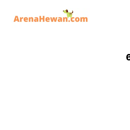
ArenaHewan.com
6