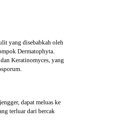
lit yang disebabkah oleh
elompok Dermatophyta.
 dan Keratinomyces, yang
osporum.
jengger, dapat meluas ke
ng terluar dari bercak