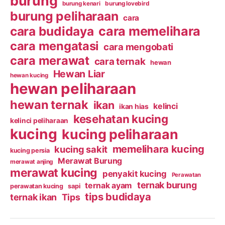
burung
burung kenari
burung lovebird
burung peliharaan
cara
cara budidaya
cara memelihara
cara mengatasi
cara mengobati
cara merawat
cara ternak
hewan
Hewan Liar
hewan kucing
hewan peliharaan
hewan ternak
ikan
kelinci
ikan hias
kesehatan kucing
kelinci peliharaan
kucing
kucing peliharaan
memelihara kucing
kucing sakit
kucing persia
Merawat Burung
merawat anjing
merawat kucing
penyakit kucing
Perawatan
ternak burung
ternak ayam
perawatan kucing
sapi
tips budidaya
ternak ikan
Tips