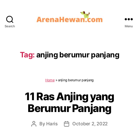
Search
Menu
ArenaHewan.com
Tag:
anjing berumur panjang
Home
»
anjing berumur panjang
11 Ras Anjing yang
Berumur Panjang
By
Haris
October 2, 2022
Post
Post
author
date