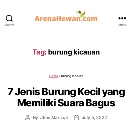
Search
Menu
ArenaHewan.com
Tag:
burung kicauan
Home
»
burung kicauan
7 Jenis Burung Kecil yang
Memiliki Suara Bagus
By
Ufies Marizqa
July 5, 2022
Post
Post
author
date