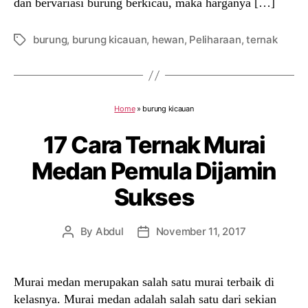
dan bervariasi burung berkicau, maka harganya […]
burung
,
burung kicauan
,
hewan
,
Peliharaan
,
ternak
Tags
Home
»
burung kicauan
17 Cara Ternak Murai
Medan Pemula Dijamin
Sukses
By
Abdul
November 11, 2017
Post
Post
author
date
Murai medan merupakan salah satu murai terbaik di
kelasnya. Murai medan adalah salah satu dari sekian