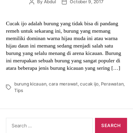
By
Abdul
October 9, 2017
Post
Post
author
date
Cucak ijo adalah burung yang tidak bisa di pandang
remeh untuk sekarang ini, burung yang memang
memiliki dominan warna hijau muda ini atau warna
hijau daun ini memang sedang menjadi salah satu
burung yang selalu menang di arena kicauan. Burung
ini merupakan sebuah burung yang sangat populer di
atara beberapa jenis burung kicauan yang sering […]
burung kicauan
,
cara merawat
,
cucak ijo
,
Perawatan
,
Tags
Tips
Search
for: