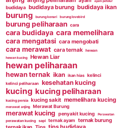
ayam
ayam petelur
budidaya ikan
budidaya burung
budidaya
burung
burung kenari
burung lovebird
burung peliharaan
cara
cara budidaya
cara memelihara
cara mengatasi
cara mengobati
cara merawat
cara ternak
hewan
Hewan Liar
hewan kucing
hewan peliharaan
hewan ternak
ikan
kelinci
ikan hias
kesehatan kucing
kelinci peliharaan
kucing
kucing peliharaan
memelihara kucing
kucing sakit
kucing persia
Merawat Burung
merawat anjing
merawat kucing
penyakit kucing
Perawatan
ternak burung
ternak ayam
perawatan kucing
sapi
tips budidaya
ternak ikan
Tips