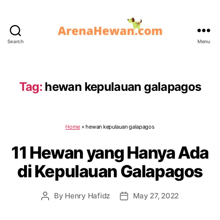
Search
Menu
ArenaHewan.com
Tag:
hewan kepulauan galapagos
Home
»
hewan kepulauan galapagos
11 Hewan yang Hanya Ada
di Kepulauan Galapagos
By
Henry Hafidz
May 27, 2022
Post
Post
author
date