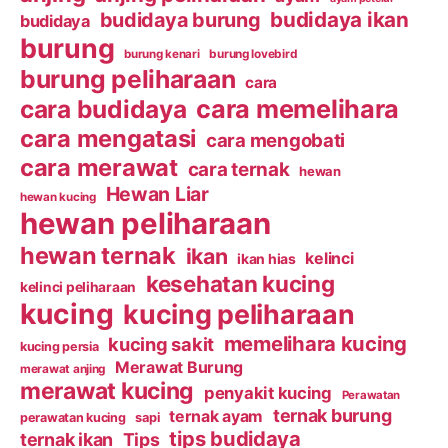
budidaya ikan
budidaya burung
budidaya
burung
burung kenari
burung lovebird
burung peliharaan
cara
cara budidaya
cara memelihara
cara mengatasi
cara mengobati
cara merawat
cara ternak
hewan
Hewan Liar
hewan kucing
hewan peliharaan
hewan ternak
ikan
kelinci
ikan hias
kesehatan kucing
kelinci peliharaan
kucing
kucing peliharaan
memelihara kucing
kucing sakit
kucing persia
Merawat Burung
merawat anjing
merawat kucing
penyakit kucing
Perawatan
ternak burung
ternak ayam
perawatan kucing
sapi
tips budidaya
ternak ikan
Tips