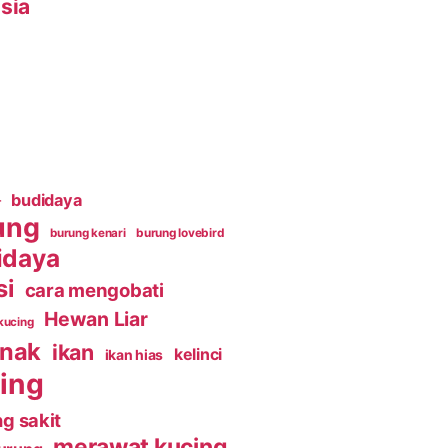
sia
budidaya
r
ung
burung kenari
burung lovebird
idaya
si
cara mengobati
Hewan Liar
kucing
rnak
ikan
kelinci
ikan hias
ing
g sakit
merawat kucing