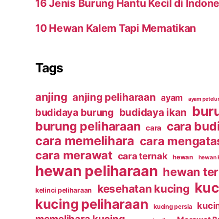
16 Jenis Burung Hantu Kecil di Indone
10 Hewan Kalem Tapi Mematikan
Tags
anjing
anjing peliharaan
ayam
ayam petelu
bur
budidaya ikan
budidaya burung
burung peliharaan
cara bud
cara
cara memelihara
cara mengata
cara merawat
cara ternak
hewan
hewan 
hewan peliharaan
hewan te
kuc
kesehatan kucing
kelinci peliharaan
kucing peliharaan
kucin
kucing persia
memelihara kucing