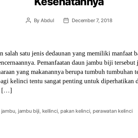
Kesehatannya
By
Abdul
December 7, 2018
Post
Post
author
date
 salah satu jenis dedaunan yang memiliki manfaat b
encernaannya. Pemanfaatan daun jambu biji tersebut
iharaan yang makanannya berupa tumbuh tumbuhan te
agi kelinci tentu sangat penting untuk diperhatikan
u […]
 jambu
,
jambu biji
,
kellinci
,
pakan kelinci
,
perawatan kelinci