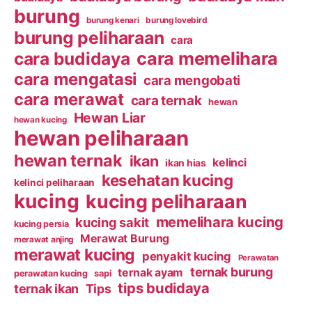
burung
burung kenari
burung lovebird
burung peliharaan
cara
cara budidaya
cara memelihara
cara mengatasi
cara mengobati
cara merawat
cara ternak
hewan
Hewan Liar
hewan kucing
hewan peliharaan
hewan ternak
ikan
kelinci
ikan hias
kesehatan kucing
kelinci peliharaan
kucing
kucing peliharaan
memelihara kucing
kucing sakit
kucing persia
Merawat Burung
merawat anjing
merawat kucing
penyakit kucing
Perawatan
ternak burung
ternak ayam
perawatan kucing
sapi
tips budidaya
ternak ikan
Tips