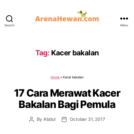
Search
Menu
ArenaHewan.com
Tag:
Kacer bakalan
Home
»
Kacer bakalan
17 Cara Merawat Kacer
Bakalan Bagi Pemula
By
Abdul
October 31, 2017
Post
Post
author
date