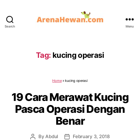
Search
Menu
ArenaHewan.com
Tag:
kucing operasi
Home
»
kucing operasi
19 Cara Merawat Kucing
Pasca Operasi Dengan
Benar
By
Abdul
February 3, 2018
Post
Post