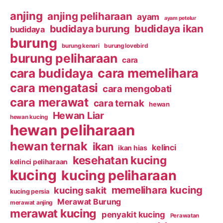
anjing
anjing peliharaan
ayam
ayam petelur
budidaya ikan
budidaya burung
budidaya
burung
burung kenari
burung lovebird
burung peliharaan
cara
cara budidaya
cara memelihara
cara mengatasi
cara mengobati
cara merawat
cara ternak
hewan
Hewan Liar
hewan kucing
hewan peliharaan
hewan ternak
ikan
kelinci
ikan hias
kesehatan kucing
kelinci peliharaan
kucing
kucing peliharaan
memelihara kucing
kucing sakit
kucing persia
Merawat Burung
merawat anjing
merawat kucing
penyakit kucing
Perawatan