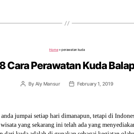
Home
»
perawatan kuda
8 Cara Perawatan Kuda Bala
By
Aly Mansur
February 1, 2019
Post
Post
author
date
nda jumpai setiap hari dimanapun, tetapi di Indonesi
 wisata yang sekarang ini telah ada yang menyediaka
n dari kuda adalah di gunakan sebagai kegiatan olahr