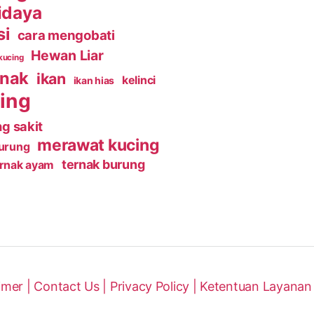
idaya
si
cara mengobati
Hewan Liar
kucing
rnak
ikan
kelinci
ikan hias
ing
g sakit
merawat kucing
urung
ternak burung
ernak ayam
imer |
Contact Us |
Privacy Policy |
Ketentuan Layanan