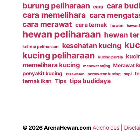
burung peliharaan
cara bud
cara
cara memelihara
cara mengata
cara merawat
cara ternak
hewan
hewan 
hewan peliharaan
hewan te
kuc
kesehatan kucing
kelinci peliharaan
kucing peliharaan
kucin
kucing persia
memelihara kucing
Merawat B
merawat anjing
penyakit kucing
t
perawatan kucing
sapi
Perawatan
tips budidaya
ternak ikan
Tips
© 2026
ArenaHewan.com
Adchoices |
Discla