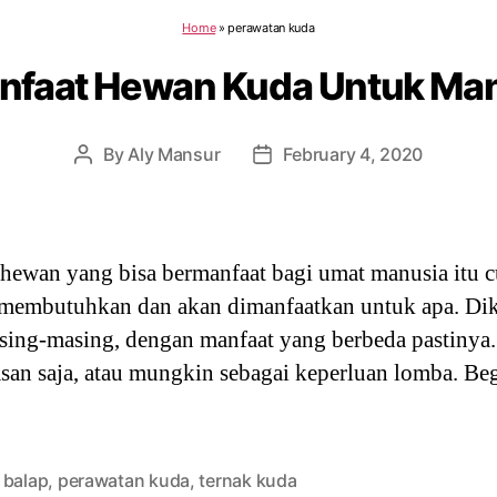
Home
»
perawatan kuda
nfaat Hewan Kuda Untuk Ma
By
Aly Mansur
February 4, 2020
Post
Post
author
date
 hewan yang bisa bermanfaat bagi umat manusia itu 
 membutuhkan dan akan dimanfaatkan untuk apa. Dik
asing-masing, dengan manfaat yang berbeda pastinya
san saja, atau mungkin sebagai keperluan lomba. Be
 balap
,
perawatan kuda
,
ternak kuda