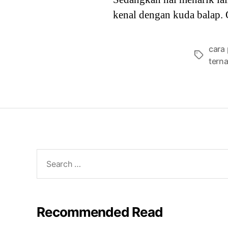
kenal dengan kuda balap. 
cara
Tags
tern
Search
for:
Recommended Read