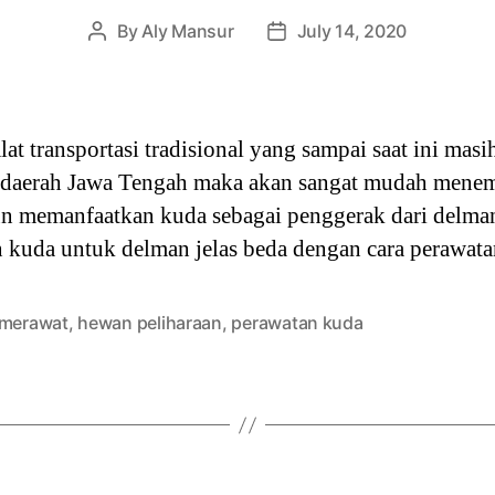
By
Aly Mansur
July 14, 2020
Post
Post
author
date
lat transportasi tradisional yang sampai saat ini mas
e daerah Jawa Tengah maka akan sangat mudah menem
memanfaatkan kuda sebagai penggerak dari delman 
n kuda untuk delman jelas beda dengan cara perawat
 merawat
,
hewan peliharaan
,
perawatan kuda