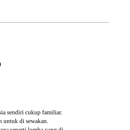
p
a sendiri cukup familiar.
n untuk di sewakan.
aga seperti lomba yang di