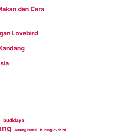
 Makan dan Cara
gan Lovebird
 Kandang
sia
budidaya
r
ung
burung kenari
burung lovebird