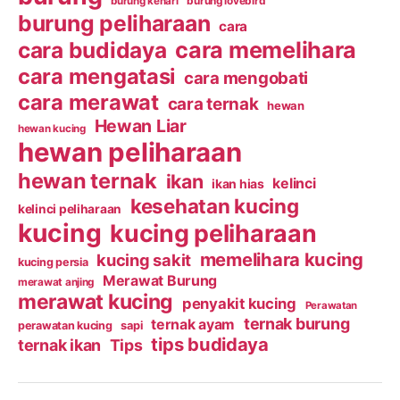
burung kenari
burung lovebird
burung peliharaan
cara
cara budidaya
cara memelihara
cara mengatasi
cara mengobati
cara merawat
cara ternak
hewan
Hewan Liar
hewan kucing
hewan peliharaan
hewan ternak
ikan
kelinci
ikan hias
kesehatan kucing
kelinci peliharaan
kucing
kucing peliharaan
memelihara kucing
kucing sakit
kucing persia
Merawat Burung
merawat anjing
merawat kucing
penyakit kucing
Perawatan
ternak burung
ternak ayam
perawatan kucing
sapi
tips budidaya
ternak ikan
Tips