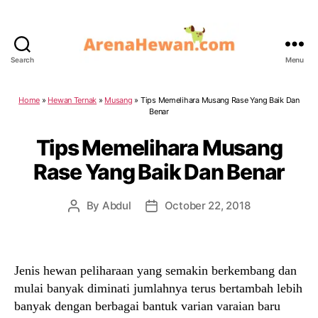
Search
Menu
ArenaHewan.com
Home
»
Hewan Ternak
»
Musang
»
Tips Memelihara Musang Rase Yang Baik Dan
Benar
Tips Memelihara Musang
Rase Yang Baik Dan Benar
By
Abdul
October 22, 2018
Post
Post
author
date
Jenis hewan peliharaan yang semakin berkembang dan
mulai banyak diminati jumlahnya terus bertambah lebih
banyak dengan berbagai bantuk varian varaian baru