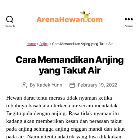
Search
Menu
ArenaHewan.com
Home
»
Anjing
»
Cara Memandikan Anjing yang Takut Air
Cara Memandikan Anjing
yang Takut Air
By
Kadek Yunni
February 19, 2022
Post
Post
author
date
Hewan darat tentu merasa tidak nyaman ketika
tubuhnya basah atau terkena air secara mendadak.
Begitu pula dengan anjing. Rasa tidak nyaman itu
kadang akan memberikan kesan dan perasaan takut
pada anjing sehingga anjing enggan mandi dan takut
pada air. Namun tentu ada trik yang bisa dilakukan