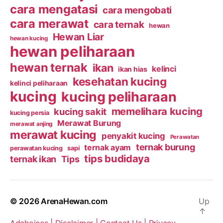
cara mengatasi
cara mengobati
cara merawat
cara ternak
hewan
Hewan Liar
hewan kucing
hewan peliharaan
hewan ternak
ikan
kelinci
ikan hias
kesehatan kucing
kelinci peliharaan
kucing
kucing peliharaan
memelihara kucing
kucing sakit
kucing persia
Merawat Burung
merawat anjing
merawat kucing
penyakit kucing
Perawatan
ternak burung
ternak ayam
perawatan kucing
sapi
tips budidaya
ternak ikan
Tips
© 2026
ArenaHewan.com
Up
↑