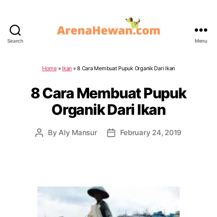
Search
Menu
ArenaHewan.com
Home
»
Ikan
»
8 Cara Membuat Pupuk Organik Dari Ikan
8 Cara Membuat Pupuk
Organik Dari Ikan
By
Aly Mansur
February 24, 2019
Post
Post
author
date