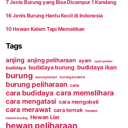
7 Jenis Burung yang Bisa Dicampur 1 Kandang
16 Jenis Burung Hantu Kecil di Indonesia
10 Hewan Kalem Tapi Mematikan
Tags
anjing
anjing peliharaan
ayam
ayam petelur
budidaya ikan
budidaya burung
budidaya
burung
burung kenari
burung lovebird
burung peliharaan
cara
cara budidaya
cara memelihara
cara mengatasi
cara mengobati
cara merawat
cara ternak
hewan
Hewan Liar
hewan kucing
hewan peliharaan