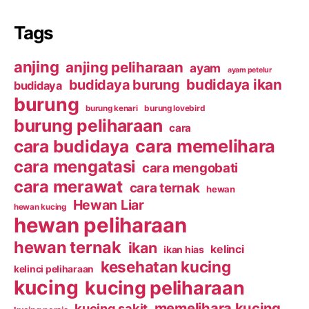
Tags
anjing
anjing peliharaan
ayam
ayam petelur
budidaya ikan
budidaya burung
budidaya
burung
burung kenari
burung lovebird
burung peliharaan
cara
cara budidaya
cara memelihara
cara mengatasi
cara mengobati
cara merawat
cara ternak
hewan
Hewan Liar
hewan kucing
hewan peliharaan
hewan ternak
ikan
kelinci
ikan hias
kesehatan kucing
kelinci peliharaan
kucing
kucing peliharaan
memelihara kucing
kucing sakit