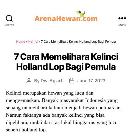
Search
Menu
ArenaHewan.com
Home
»
Kelinci
»
7 Cara Memelihara Kelinci Holland Lop Bagi Pemula
7 Cara Memelihara Kelinci
Holland Lop Bagi Pemula
By
Dwi Agiarti
June 17, 2023
Post
Post
author
date
Kelinci merupakan hewan yang lucu dan
menggemaskan. Banyak masyarakat Indonesia yang
senang memelihara kelinci menjadi hewan peliharaan.
Namun faktanya ada banyak kelinci yang bisa
dipelihara, mulai dari ras lokal hingga ras yang lucu
seperti holland lop.