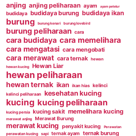
anjing
anjing peliharaan
ayam
ayam petelur
budidaya ikan
budidaya burung
budidaya
burung
burung kenari
burung lovebird
burung peliharaan
cara
cara budidaya
cara memelihara
cara mengatasi
cara mengobati
cara merawat
cara ternak
hewan
Hewan Liar
hewan kucing
hewan peliharaan
hewan ternak
ikan
kelinci
ikan hias
kesehatan kucing
kelinci peliharaan
kucing
kucing peliharaan
memelihara kucing
kucing sakit
kucing persia
Merawat Burung
merawat anjing
merawat kucing
penyakit kucing
Perawatan
ternak burung
ternak ayam
perawatan kucing
sapi