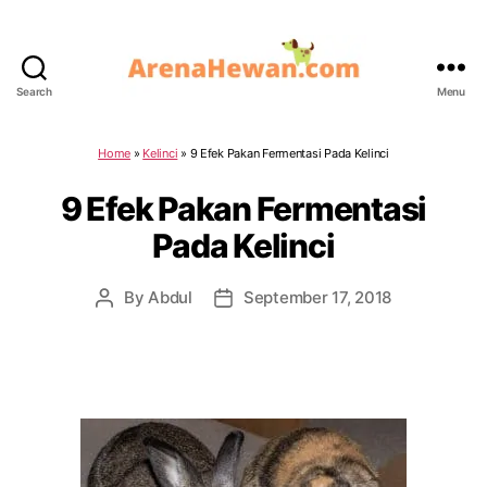
Search
Menu
ArenaHewan.com
Home
»
Kelinci
»
9 Efek Pakan Fermentasi Pada Kelinci
9 Efek Pakan Fermentasi
Pada Kelinci
By
Abdul
September 17, 2018
Post
Post
author
date