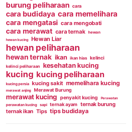
burung peliharaan
cara
cara budidaya
cara memelihara
cara mengatasi
cara mengobati
cara merawat
cara ternak
hewan
Hewan Liar
hewan kucing
hewan peliharaan
hewan ternak
ikan
kelinci
ikan hias
kesehatan kucing
kelinci peliharaan
kucing
kucing peliharaan
memelihara kucing
kucing sakit
kucing persia
Merawat Burung
merawat anjing
merawat kucing
penyakit kucing
Perawatan
ternak burung
ternak ayam
perawatan kucing
sapi
tips budidaya
ternak ikan
Tips