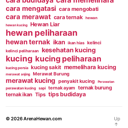
cara budidaya
cara memelihara
cara mengatasi
cara mengobati
cara merawat
cara ternak
hewan
Hewan Liar
hewan kucing
hewan peliharaan
hewan ternak
ikan
kelinci
ikan hias
kesehatan kucing
kelinci peliharaan
kucing
kucing peliharaan
memelihara kucing
kucing sakit
kucing persia
Merawat Burung
merawat anjing
merawat kucing
penyakit kucing
Perawatan
ternak burung
ternak ayam
perawatan kucing
sapi
tips budidaya
ternak ikan
Tips
© 2026
ArenaHewan.com
Up
↑