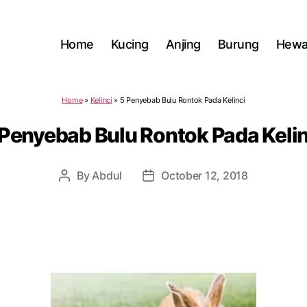
Home
Kucing
Anjing
Burung
Hewa
Home
»
Kelinci
»
5 Penyebab Bulu Rontok Pada Kelinci
 Penyebab Bulu Rontok Pada Kelin
By
Abdul
October 12, 2018
Post
Post
author
date