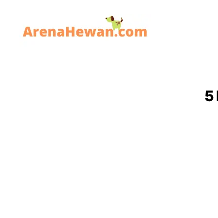
ArenaHewan.com
5