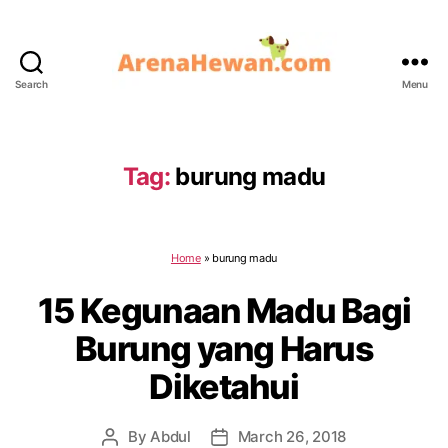
Search
Menu
ArenaHewan.com
Tag:
burung madu
Home
»
burung madu
15 Kegunaan Madu Bagi
Burung yang Harus
Diketahui
By
Abdul
March 26, 2018
Post
Post