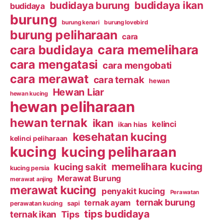
budidaya ikan
budidaya burung
budidaya
burung
burung kenari
burung lovebird
burung peliharaan
cara
cara budidaya
cara memelihara
cara mengatasi
cara mengobati
cara merawat
cara ternak
hewan
Hewan Liar
hewan kucing
hewan peliharaan
hewan ternak
ikan
kelinci
ikan hias
kesehatan kucing
kelinci peliharaan
kucing
kucing peliharaan
memelihara kucing
kucing sakit
kucing persia
Merawat Burung
merawat anjing
merawat kucing
penyakit kucing
Perawatan
ternak burung
ternak ayam
perawatan kucing
sapi
tips budidaya
ternak ikan
Tips