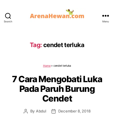
Search
Menu
ArenaHewan.com
Tag:
cendet terluka
Home
»
cendet terluka
7 Cara Mengobati Luka
Pada Paruh Burung
Cendet
By
Abdul
December 8, 2018
Post
Post