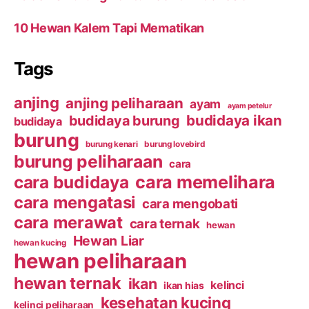
10 Hewan Kalem Tapi Mematikan
Tags
anjing
anjing peliharaan
ayam
ayam petelur
budidaya ikan
budidaya burung
budidaya
burung
burung kenari
burung lovebird
burung peliharaan
cara
cara budidaya
cara memelihara
cara mengatasi
cara mengobati
cara merawat
cara ternak
hewan
Hewan Liar
hewan kucing
hewan peliharaan
hewan ternak
ikan
kelinci
ikan hias
kesehatan kucing
kelinci peliharaan