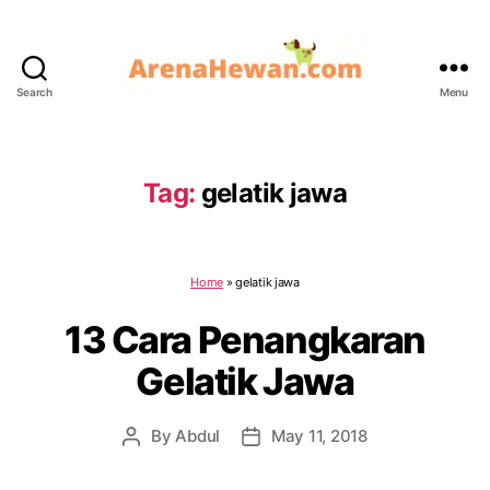
Search
Menu
ArenaHewan.com
Tag:
gelatik jawa
Home
»
gelatik jawa
13 Cara Penangkaran
Gelatik Jawa
By
Abdul
May 11, 2018
Post
Post
author
date