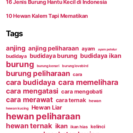
16 Jenis Burung Hantu Kecil di Indonesia
10 Hewan Kalem Tapi Mematikan
Tags
anjing
anjing peliharaan
ayam
ayam petelur
budidaya ikan
budidaya burung
budidaya
burung
burung kenari
burung lovebird
burung peliharaan
cara
cara budidaya
cara memelihara
cara mengatasi
cara mengobati
cara merawat
cara ternak
hewan
Hewan Liar
hewan kucing
hewan peliharaan
hewan ternak
ikan
kelinci
ikan hias