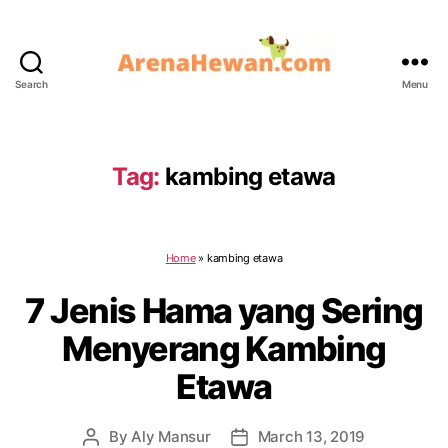
Search
Menu
ArenaHewan.com
Tag:
kambing etawa
Home
»
kambing etawa
7 Jenis Hama yang Sering
Menyerang Kambing
Etawa
By
Aly Mansur
March 13, 2019
Post
Post