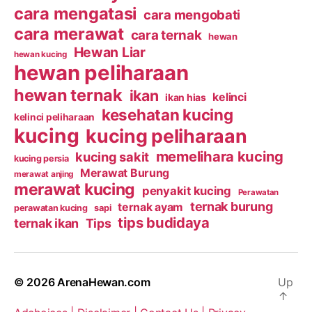
cara mengatasi
cara mengobati
cara merawat
cara ternak
hewan
Hewan Liar
hewan kucing
hewan peliharaan
hewan ternak
ikan
kelinci
ikan hias
kesehatan kucing
kelinci peliharaan
kucing
kucing peliharaan
memelihara kucing
kucing sakit
kucing persia
Merawat Burung
merawat anjing
merawat kucing
penyakit kucing
Perawatan
ternak burung
ternak ayam
perawatan kucing
sapi
tips budidaya
ternak ikan
Tips
© 2026
ArenaHewan.com
Up
↑