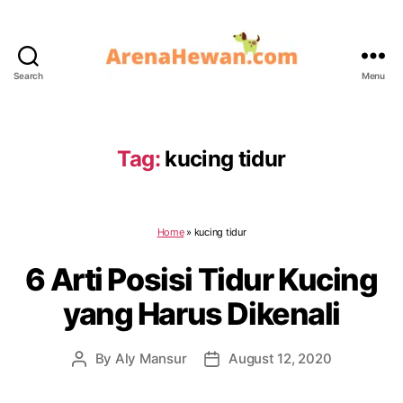
Search
Menu
ArenaHewan.com
Tag:
kucing tidur
Home
»
kucing tidur
6 Arti Posisi Tidur Kucing
yang Harus Dikenali
By
Aly Mansur
August 12, 2020
Post
Post
author
date