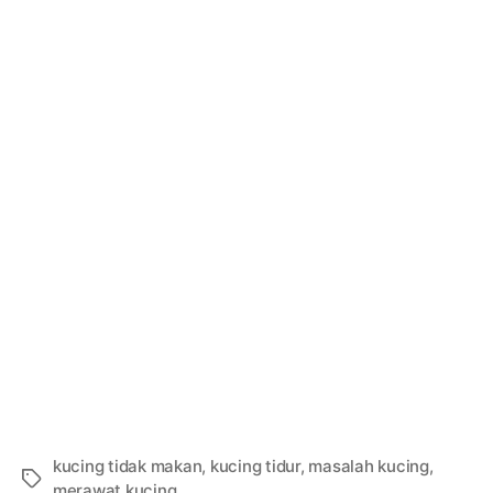
kucing tidak makan
,
kucing tidur
,
masalah kucing
,
Tags
merawat kucing