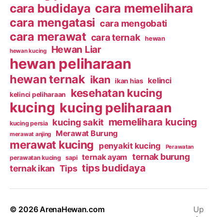
cara budidaya
cara memelihara
cara mengatasi
cara mengobati
cara merawat
cara ternak
hewan
Hewan Liar
hewan kucing
hewan peliharaan
hewan ternak
ikan
kelinci
ikan hias
kesehatan kucing
kelinci peliharaan
kucing
kucing peliharaan
memelihara kucing
kucing sakit
kucing persia
Merawat Burung
merawat anjing
merawat kucing
penyakit kucing
Perawatan
ternak burung
ternak ayam
perawatan kucing
sapi
tips budidaya
ternak ikan
Tips
© 2026
ArenaHewan.com
Up