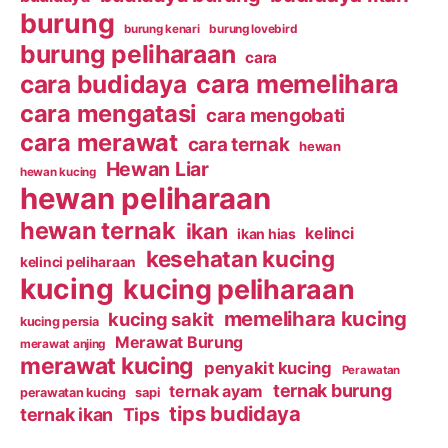
burung
burung kenari
burung lovebird
burung peliharaan
cara
cara budidaya
cara memelihara
cara mengatasi
cara mengobati
cara merawat
cara ternak
hewan
Hewan Liar
hewan kucing
hewan peliharaan
hewan ternak
ikan
kelinci
ikan hias
kesehatan kucing
kelinci peliharaan
kucing
kucing peliharaan
memelihara kucing
kucing sakit
kucing persia
Merawat Burung
merawat anjing
merawat kucing
penyakit kucing
Perawatan
ternak burung
ternak ayam
perawatan kucing
sapi
tips budidaya
ternak ikan
Tips