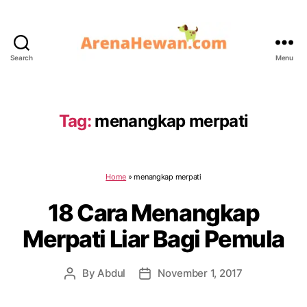
Search
Menu
ArenaHewan.com
Tag:
menangkap merpati
Home
»
menangkap merpati
18 Cara Menangkap
Merpati Liar Bagi Pemula
By
Abdul
November 1, 2017
Post
Post
author
date