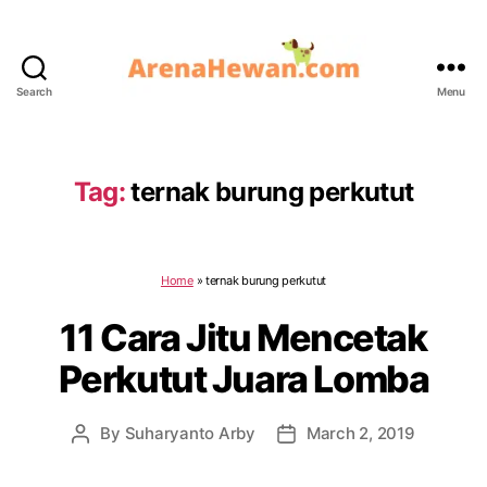
Search
Menu
ArenaHewan.com
Tag:
ternak burung perkutut
Home
»
ternak burung perkutut
11 Cara Jitu Mencetak
Perkutut Juara Lomba
By
Suharyanto Arby
March 2, 2019
Post
Post
author
date