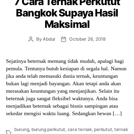
7 Cara Ternak Perkutut
Bangkok Supaya Hasil
Maksimal
By
Abdul
October 26, 2018
Post
Post
author
date
Sejatinya beternak memang tidak mudah, apalagi bagi
pemula. Tentunya butuh kesiapan di segala hal. Namun
jika anda telah memasuki dunia ternak, keuntungan
bukan lagi menjadi bayangan. Akan tetapi anda akan
merasakan keuntungan yang menjanjikan. Selain itu
beternak juga sangat fleksibel waktunya. Anda bisa
menjadikan beternak sebagai bisnis sampingan atau
sekedar mengisi waktu luang. Sedangkan hewan […]
burung
,
burung perkutut
,
cara ternak
,
perkutut
,
ternak
Tags