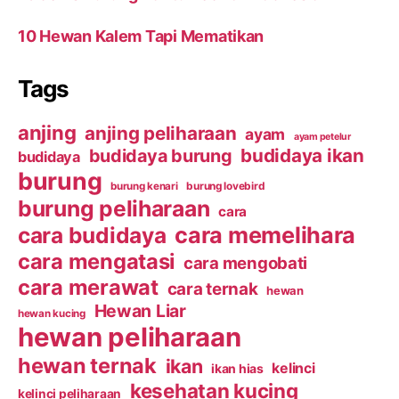
10 Hewan Kalem Tapi Mematikan
Tags
anjing
anjing peliharaan
ayam
ayam petelur
budidaya ikan
budidaya burung
budidaya
burung
burung kenari
burung lovebird
burung peliharaan
cara
cara budidaya
cara memelihara
cara mengatasi
cara mengobati
cara merawat
cara ternak
hewan
Hewan Liar
hewan kucing
hewan peliharaan
hewan ternak
ikan
kelinci
ikan hias
kesehatan kucing
kelinci peliharaan