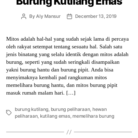
Burung Kutilang Emas
By
Aly Mansur
December 13, 2019
Post
Post
author
date
Mitos adalah hal-hal yang sudah sejak lama di percaya
oleh rakyat setempat tentang sesuatu hal. Salah satu
jenis binatang yang selalu identik dengan mitos adalah
burung, seperti yang sudah seringkali disampaikan
yakni burung hantu dan burung pipit. Anda bisa
menyimaknya kembali pad rangkuman mitos
memelihara burung hantu, dan mitos burung pipit
masuk rumah malam hari. […]
burung kutilang
,
burung peliharaan
,
hewan
Tags
peliharaan
,
kutilang emas
,
memelihara burung