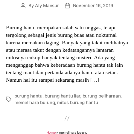
By
Aly Mansur
November 16, 2019
Post
Post
author
date
Burung hantu merupakan salah satu unggas, tetapi
tergolong sebagai jenis burung buas atau nokturnal
karena memakan daging. Banyak yang takut melihatnya
atau merasa takut dengan kedatangannya lantaran
mitosnya cukup banyak tentang misteri. Ada yang
menganggap bahwa keberadaan burung hantu tak lain
tentang maut dan pertanda adanya hantu atau setan.
Namun hal itu sampai sekarang masih […]
burung hantu
,
burung hantu liar
,
burung peliharaan
,
Tags
memelihara burung
,
mitos burung hantu
Home
»
memelihara burung