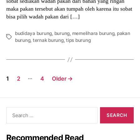
sobat sediakan wadah pakan dari bahan yang ringan
maka pakan tersebut akan tumpah oleh karena itu sobat
bisa pilih wadah pakan dari […]
budidaya burung
,
burung
,
memelihara burung
,
pakan
Tags
burung
,
ternak burung
,
tips burung
Posts
…
1
2
4
Older
→
navigation
Search
for:
Recommended Read