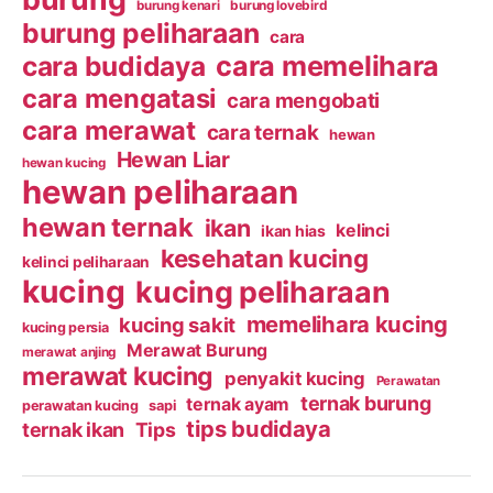
burung kenari
burung lovebird
burung peliharaan
cara
cara budidaya
cara memelihara
cara mengatasi
cara mengobati
cara merawat
cara ternak
hewan
Hewan Liar
hewan kucing
hewan peliharaan
hewan ternak
ikan
kelinci
ikan hias
kesehatan kucing
kelinci peliharaan
kucing
kucing peliharaan
memelihara kucing
kucing sakit
kucing persia
Merawat Burung
merawat anjing
merawat kucing
penyakit kucing
Perawatan
ternak burung
ternak ayam
perawatan kucing
sapi
tips budidaya
ternak ikan
Tips