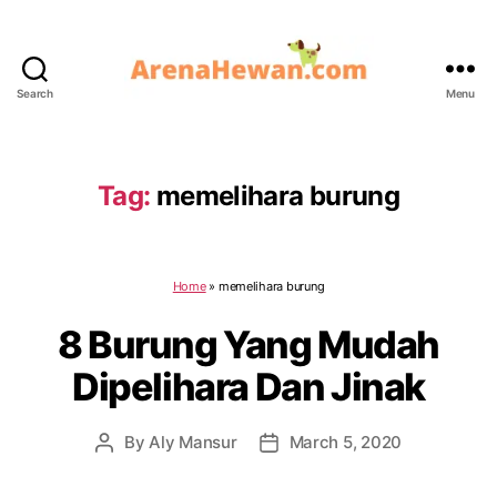
Search
Menu
ArenaHewan.com
Tag:
memelihara burung
Home
»
memelihara burung
8 Burung Yang Mudah
Dipelihara Dan Jinak
By
Aly Mansur
March 5, 2020
Post
Post
author
date