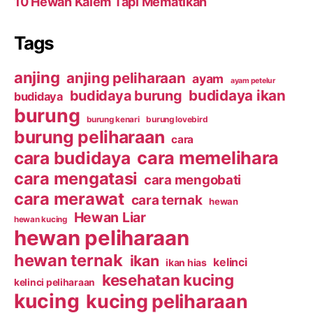
10 Hewan Kalem Tapi Mematikan
Tags
anjing
anjing peliharaan
ayam
ayam petelur
budidaya ikan
budidaya burung
budidaya
burung
burung kenari
burung lovebird
burung peliharaan
cara
cara budidaya
cara memelihara
cara mengatasi
cara mengobati
cara merawat
cara ternak
hewan
Hewan Liar
hewan kucing
hewan peliharaan
hewan ternak
ikan
kelinci
ikan hias
kesehatan kucing
kelinci peliharaan
kucing
kucing peliharaan