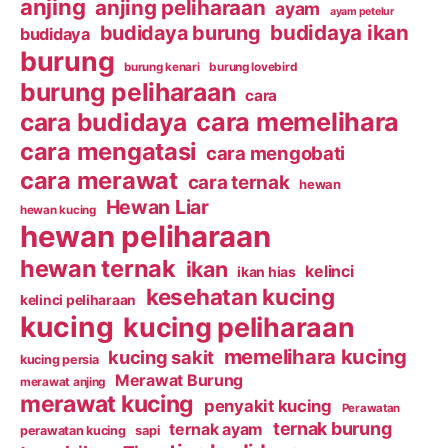
anjing
anjing peliharaan
ayam
ayam petelur
budidaya ikan
budidaya burung
budidaya
burung
burung kenari
burung lovebird
burung peliharaan
cara
cara budidaya
cara memelihara
cara mengatasi
cara mengobati
cara merawat
cara ternak
hewan
Hewan Liar
hewan kucing
hewan peliharaan
hewan ternak
ikan
kelinci
ikan hias
kesehatan kucing
kelinci peliharaan
kucing
kucing peliharaan
memelihara kucing
kucing sakit
kucing persia
Merawat Burung
merawat anjing
merawat kucing
penyakit kucing
Perawatan
ternak burung
ternak ayam
perawatan kucing
sapi