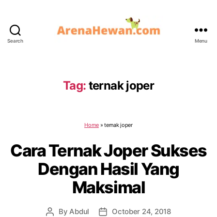
Search
Menu
ArenaHewan.com
Tag:
ternak joper
Home
»
ternak joper
Cara Ternak Joper Sukses
Dengan Hasil Yang
Maksimal
By
Abdul
October 24, 2018
Post
Post