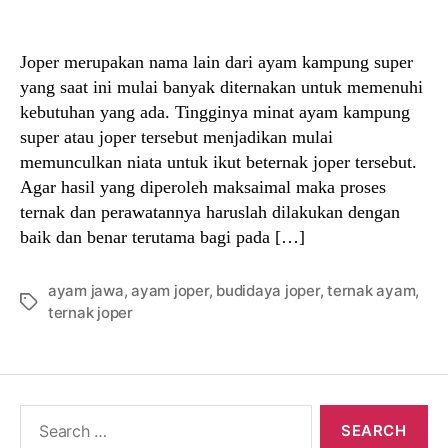
author
date
Joper merupakan nama lain dari ayam kampung super
yang saat ini mulai banyak diternakan untuk memenuhi
kebutuhan yang ada. Tingginya minat ayam kampung
super atau joper tersebut menjadikan mulai
memunculkan niata untuk ikut beternak joper tersebut.
Agar hasil yang diperoleh maksaimal maka proses
ternak dan perawatannya haruslah dilakukan dengan
baik dan benar terutama bagi pada […]
ayam jawa
,
ayam joper
,
budidaya joper
,
ternak ayam
,
Tags
ternak joper
Search
for: