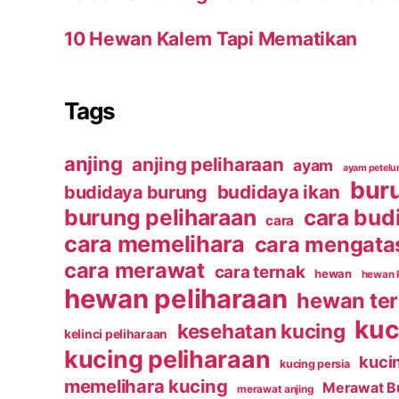
10 Hewan Kalem Tapi Mematikan
Tags
anjing
anjing peliharaan
ayam
ayam petelu
bur
budidaya ikan
budidaya burung
burung peliharaan
cara bud
cara
cara memelihara
cara mengata
cara merawat
cara ternak
hewan
hewan 
hewan peliharaan
hewan te
kuc
kesehatan kucing
kelinci peliharaan
kucing peliharaan
kucin
kucing persia
memelihara kucing
Merawat B
merawat anjing