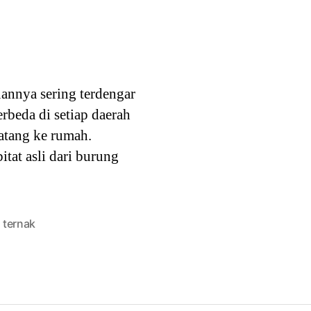
annya sering terdengar
beda di setiap daerah
datang ke rumah.
at asli dari burung
,
ternak