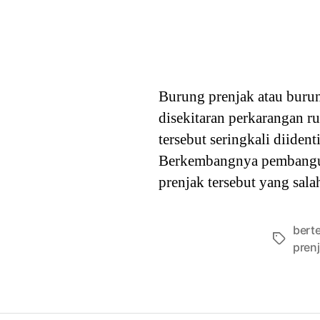
Burung prenjak atau burun
disekitaran perkarangan r
tersebut seringkali diiden
Berkembangnya pembanguna
prenjak tersebut yang sala
bert
Tags
pren