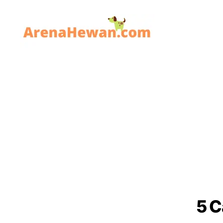
ArenaHewan.com
5 C