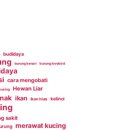
budidaya
r
ung
burung kenari
burung lovebird
idaya
si
cara mengobati
Hewan Liar
kucing
rnak
ikan
kelinci
ikan hias
ing
g sakit
merawat kucing
urung