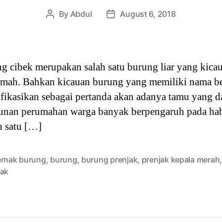
By
Abdul
August 6, 2018
Post
Post
author
date
g cibek merupakan salah satu burung liar yang kicau
umah. Bahkan kicauan burung yang memiliki nama ber
tifikasikan sebagai pertanda akan adanya tamu yang 
n perumahan warga banyak berpengaruh pada habit
h satu […]
ernak burung
,
burung
,
burung prenjak
,
prenjak kepala merah
jak