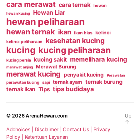
cara merawat
cara ternak
hewan
Hewan Liar
hewan kucing
hewan peliharaan
hewan ternak
ikan
kelinci
ikan hias
kesehatan kucing
kelinci peliharaan
kucing
kucing peliharaan
memelihara kucing
kucing sakit
kucing persia
Merawat Burung
merawat anjing
merawat kucing
penyakit kucing
Perawatan
ternak burung
ternak ayam
perawatan kucing
sapi
tips budidaya
ternak ikan
Tips
© 2026
ArenaHewan.com
Up
↑
Adchoices |
Disclaimer |
Contact Us |
Privacy
Policy |
Ketentuan Layanan