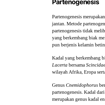
Partenogenesis
Partenogenesis merupakan
jantan. Metode partenogen
partenogenesis tidak meli
yang berkembang biak mela
pun berjenis kelamin beti
Kadal yang berkembang bi
Lacerta
bersama
Scincida
wilayah Afrika, Eropa sert
Genus
Cnemidophorus
ber
partenogenesis. Kadal dar
merupakan genus kadal end