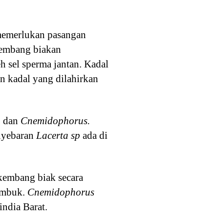
 memerlukan pasangan
embang biakan
h sel sperma jantan. Kadal
n kadal yang dilahirkan
a
dan
Cnemidophorus.
nyebaran
Lacerta sp
ada di
kembang biak secara
cambuk.
Cnemidophorus
ndia Barat.