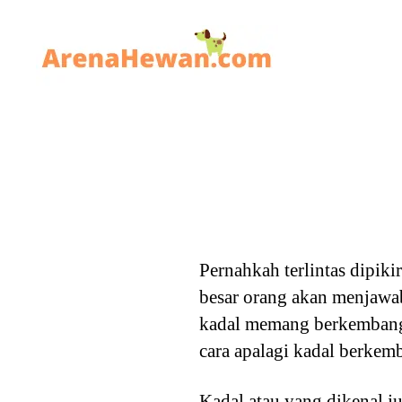
ArenaHewan.com
Pernahkah terlintas dipik
besar orang akan menjawab
kadal memang berkembang b
cara apalagi kadal berkemb
Kadal atau yang dikenal 