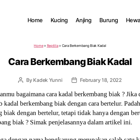
Home
Kucing
Anjing
Burung
Hewa
Home
»
Reptilia
»
Cara Berkembang Biak Kadal
Cara Berkembang Biak Kadal
By
Kadek Yunni
February 18, 2022
Post
Post
author
date
iranmu bagaimana cara kadal berkembang biak ? Jika
 kadal berkembang biak dengan cara bertelur. Padaha
iak dengan bertelur, tetapi tidak hanya dengan bert
ang biak ? Simak penjelasannya dalam artikel ini.
juga dengan nama bengkarung merupakan salah satu k