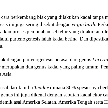
 cara berkembang biak yang dilakukan kadal tanpa
esis ini juga sering disebut dengan
virgin birth.
Perk
batkan proses pembuahan sel telur yang dilakukan ole
lui partenogenesis ialah kadal betina. Dan dipastika
na.
ak dengan partenogenesis berasal dari genus
Lacert
e
merupakan dua genus kadal yang paling umum. Pe
a Asia.
asal dari familia
Teiidae
dimana 30% spesiesnya ber
i genus ini juga dikenal dengan sebutan kadal ekor 
emik asal Amerika Selatan, Amerika Tengah serta Hi