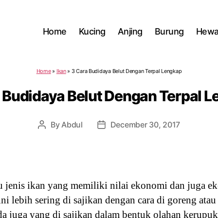
Home
Kucing
Anjing
Burung
Hewa
Home
»
Ikan
»
3 Cara Budidaya Belut Dengan Terpal Lengkap
 Budidaya Belut Dengan Terpal 
By
Abdul
December 30, 2017
Post
Post
author
date
u jenis ikan yang memiliki nilai ekonomi dan juga ek
i lebih sering di sajikan dengan cara di goreng atau
da juga yang di sajikan dalam bentuk olahan kerup