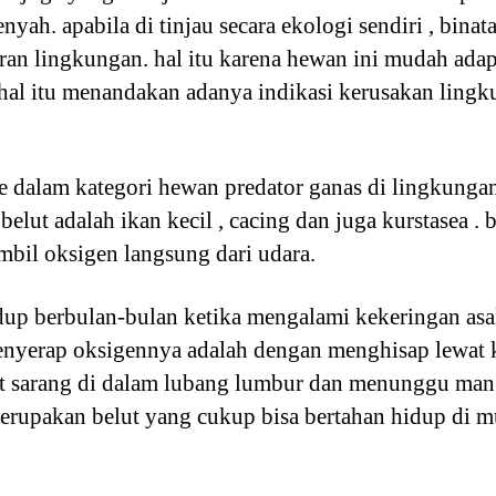
nyah. apabila di tinjau secara ekologi sendiri , binat
an lingkungan. hal itu karena hewan ini mudah adapt
 hal itu menandakan adanya indikasi kerusakan lingk
ke dalam kategori hewan predator ganas di lingkungan
lut adalah ikan kecil , cacing dan juga kurstasea . b
bil oksigen langsung dari udara.
dup berbulan-bulan ketika mengalami kekeringan asa
enyerap oksigennya adalah dengan menghisap lewat k
t sarang di dalam lubang lumbur dan menunggu mang
erupakan belut yang cukup bisa bertahan hidup di 