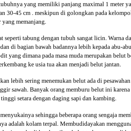
h , tubuhnya yang memiliki panjang maximal 1 meter y
 30-45 cm . meskipun di golongkan pada kelompok i
or yang memanjang.
seperti tabung dengan tubuh sangat licin. Warna da
s dan di bagian bawah badannya lebih kepada abu-abu
dit yang dimana pada masa muda merupakan belut be
erkembang ke usia tua akan menjadi belut jantan.
a akan lebih sering menemukan belut ada di pesawah
nggir sawah. Banyak orang memburu belut ini karena
tinggi setara dengan daging sapi dan kambing.
menyukainya sehingga beberapa orang sengaja memb
unya adalah kolam terpal. Membudidayakan mengguna