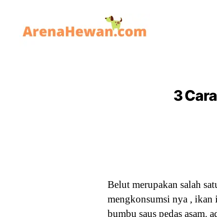
ArenaHewan.com
3 Cara
Belut merupakan salah sat
mengkonsumsi nya , ikan in
bumbu saus pedas asam. a