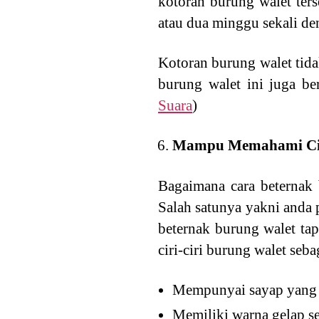
kotoran burung walet ter
atau dua minggu sekali de
Kotoran burung walet tida
burung walet ini juga be
Suara
)
Mampu Memahami Ciri
Bagaimana cara beternak b
Salah satunya yakni anda
beternak burung walet tap
ciri-ciri burung walet seb
Mempunyai sayap yang 
Memiliki warna gelap s