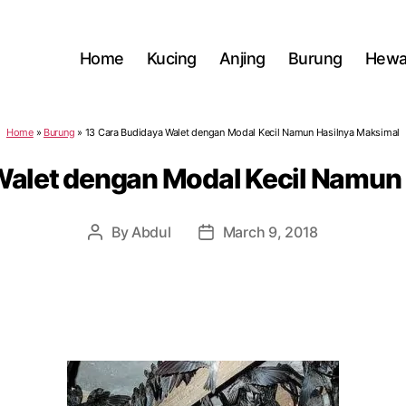
Home
Kucing
Anjing
Burung
Hewa
Home
»
Burung
»
13 Cara Budidaya Walet dengan Modal Kecil Namun Hasilnya Maksimal
Walet dengan Modal Kecil Namun
By
Abdul
March 9, 2018
Post
Post
author
date