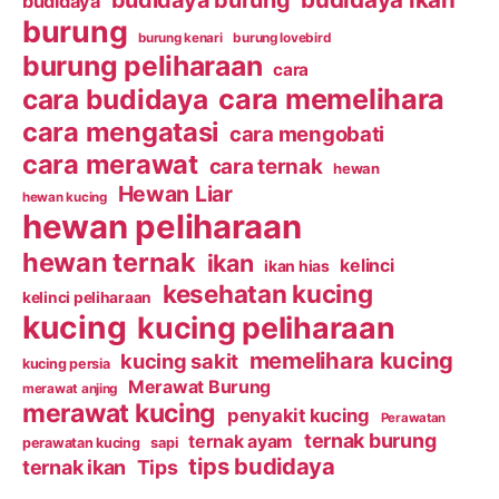
budidaya burung
budidaya
burung
burung kenari
burung lovebird
burung peliharaan
cara
cara budidaya
cara memelihara
cara mengatasi
cara mengobati
cara merawat
cara ternak
hewan
Hewan Liar
hewan kucing
hewan peliharaan
hewan ternak
ikan
kelinci
ikan hias
kesehatan kucing
kelinci peliharaan
kucing
kucing peliharaan
memelihara kucing
kucing sakit
kucing persia
Merawat Burung
merawat anjing
merawat kucing
penyakit kucing
Perawatan
ternak burung
ternak ayam
perawatan kucing
sapi
tips budidaya
ternak ikan
Tips