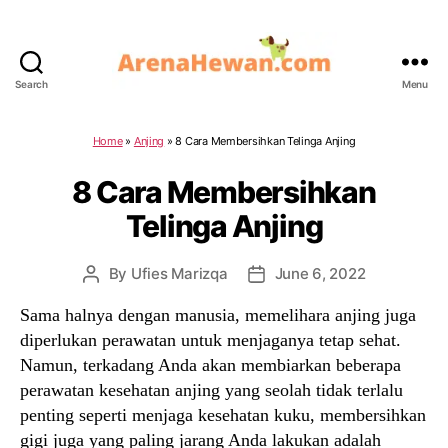
Search
Menu
ArenaHewan.com
Home
»
Anjing
»
8 Cara Membersihkan Telinga Anjing
8 Cara Membersihkan
Telinga Anjing
By
Ufies Marizqa
June 6, 2022
Post
Post
author
date
Sama halnya dengan manusia, memelihara anjing juga
diperlukan perawatan untuk menjaganya tetap sehat.
Namun, terkadang Anda akan membiarkan beberapa
perawatan kesehatan anjing yang seolah tidak terlalu
penting seperti menjaga kesehatan kuku, membersihkan
gigi juga yang paling jarang Anda lakukan adalah