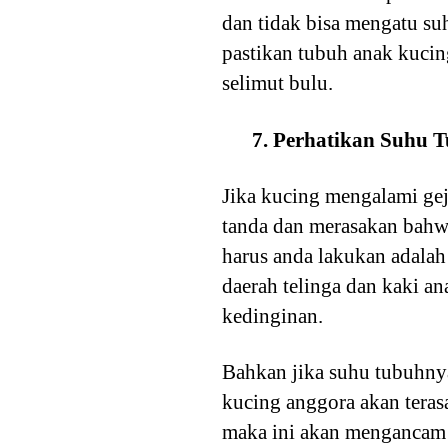
dan tidak bisa mengatu su
pastikan tubuh anak kucin
selimut bulu.
7. Perhatikan Suhu 
Jika kucing mengalami ge
tanda dan merasakan bahw
harus anda lakukan adalah
daerah telinga dan kaki a
kedinginan.
Bahkan jika suhu tubuhnya
kucing anggora akan teras
maka ini akan mengancam 