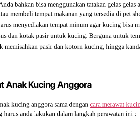
Anda bahkan bisa menggunakan tatakan gelas gelas a
u membeli tempat makanan yang tersedia di pet sh
rus menyediakan tempat minum agar kucing bisa m
us dan kotak pasir untuk kucing. Berguna untuk tem
k memisahkan pasir dan kotorn kucing, hingga kanda
t Anak Kucing Anggora
anak kucing anggora sama dengan
cara merawat kuci
 harus anda lakukan dalam langkah perawatan ini :