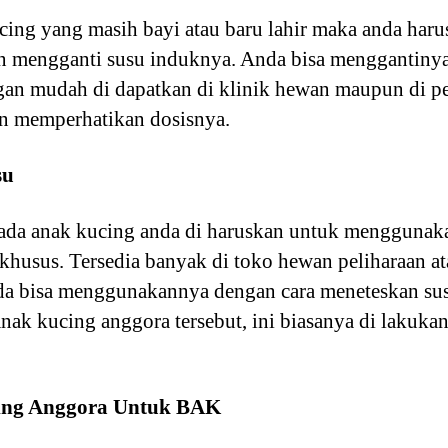
ing yang masih bayi atau baru lahir maka anda haru
mengganti susu induknya. Anda bisa menggantinya 
gan mudah di dapatkan di klinik hewan maupun di p
n memperhatikan dosisnya.
su
da anak kucing anda di haruskan untuk menggunaka
khusus. Tersedia banyak di toko hewan peliharaan 
nda bisa menggunakannya dengan cara meneteskan su
ak kucing anggora tersebut, ini biasanya di lakukan 
cing Anggora Untuk BAK