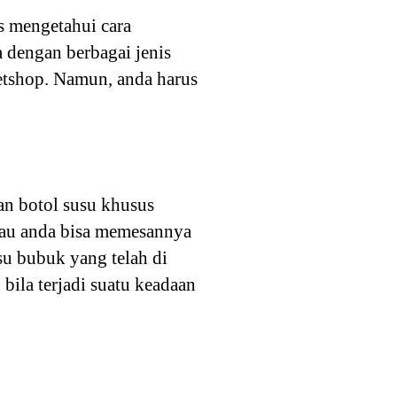
s mengetahui cara
dengan berbagai jenis
etshop. Namun, anda harus
n botol susu khusus
atau anda bisa memesannya
su bubuk yang telah di
bila terjadi suatu keadaan