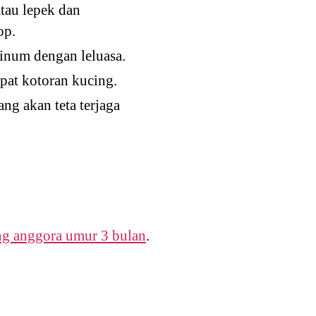
tau lepek dan
op.
inum dengan leluasa.
pat kotoran kucing.
ng akan teta terjaga
ng anggora umur 3 bulan
.