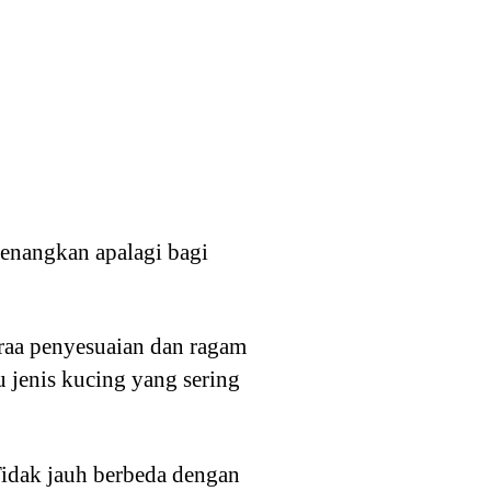
enangkan apalagi bagi
raa penyesuaian dan ragam
 jenis kucing yang sering
Tidak jauh berbeda dengan