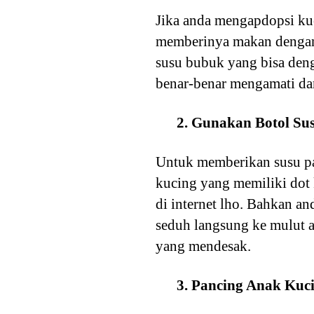
Jika anda mengapdopsi kuc
memberinya makan dengan 
susu bubuk yang bisa den
benar-benar mengamati da
2. Gunakan Botol Su
Untuk memberikan susu pa
kucing yang memiliki dot 
di internet lho. Bahkan a
seduh langsung ke mulut an
yang mendesak.
3. Pancing Anak Ku