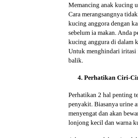
Memancing anak kucing un
Cara merangsangnya tidak
kucing anggora dengan kai
sebelum ia makan. Anda p
kucing anggura di dalam ko
Untuk menghindari iritasi
balik.
4. Perhatikan Ciri-Ci
Perhatikan 2 hal penting t
penyakit. Biasanya urine 
menyengat dan akan bewarn
lonjong kecil dan warna k