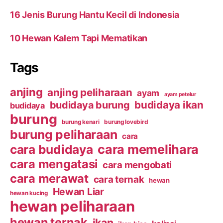
16 Jenis Burung Hantu Kecil di Indonesia
10 Hewan Kalem Tapi Mematikan
Tags
anjing
anjing peliharaan
ayam
ayam petelur
budidaya ikan
budidaya burung
budidaya
burung
burung kenari
burung lovebird
burung peliharaan
cara
cara budidaya
cara memelihara
cara mengatasi
cara mengobati
cara merawat
cara ternak
hewan
Hewan Liar
hewan kucing
hewan peliharaan
hewan ternak
ikan