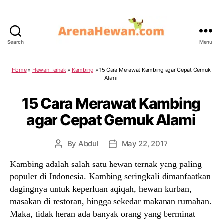
Search
Menu
ArenaHewan.com
Home
»
Hewan Ternak
»
Kambing
»
15 Cara Merawat Kambing agar Cepat Gemuk
Alami
15 Cara Merawat Kambing
agar Cepat Gemuk Alami
By
Abdul
May 22, 2017
Post
Post
author
date
Kambing adalah salah satu hewan ternak yang paling
populer di Indonesia. Kambing seringkali dimanfaatkan
dagingnya untuk keperluan aqiqah, hewan kurban,
masakan di restoran, hingga sekedar makanan rumahan.
Maka, tidak heran ada banyak orang yang berminat