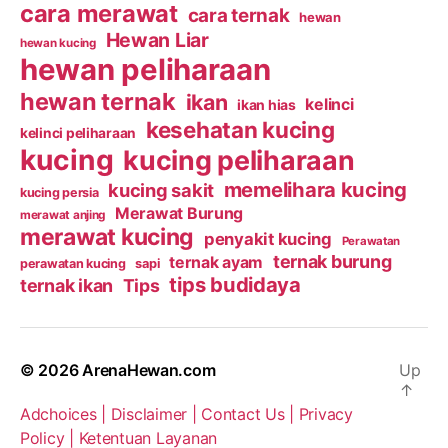
cara merawat
cara ternak
hewan
Hewan Liar
hewan kucing
hewan peliharaan
hewan ternak
ikan
kelinci
ikan hias
kesehatan kucing
kelinci peliharaan
kucing
kucing peliharaan
memelihara kucing
kucing sakit
kucing persia
Merawat Burung
merawat anjing
merawat kucing
penyakit kucing
Perawatan
ternak burung
ternak ayam
perawatan kucing
sapi
tips budidaya
ternak ikan
Tips
© 2026
ArenaHewan.com
Up
↑
Adchoices |
Disclaimer |
Contact Us |
Privacy
Policy |
Ketentuan Layanan