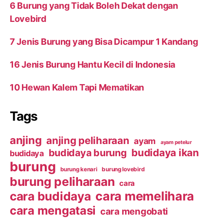
6 Burung yang Tidak Boleh Dekat dengan
Lovebird
7 Jenis Burung yang Bisa Dicampur 1 Kandang
16 Jenis Burung Hantu Kecil di Indonesia
10 Hewan Kalem Tapi Mematikan
Tags
anjing
anjing peliharaan
ayam
ayam petelur
budidaya ikan
budidaya burung
budidaya
burung
burung kenari
burung lovebird
burung peliharaan
cara
cara budidaya
cara memelihara
cara mengatasi
cara mengobati