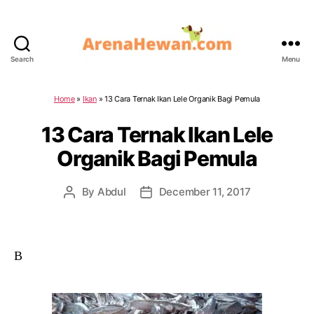
Search
Menu
ArenaHewan.com
Home
»
Ikan
»
13 Cara Ternak Ikan Lele Organik Bagi Pemula
13 Cara Ternak Ikan Lele
Organik Bagi Pemula
By
Abdul
December 11, 2017
Post
Post
author
date
B