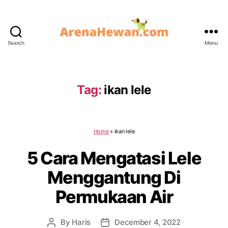
Search
Menu
ArenaHewan.com
Tag:
ikan lele
Home
»
ikan lele
5 Cara Mengatasi Lele
Menggantung Di
Permukaan Air
By
Haris
December 4, 2022
Post
Post