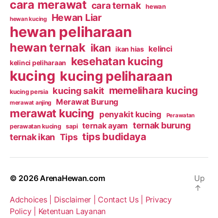
cara merawat
cara ternak
hewan
Hewan Liar
hewan kucing
hewan peliharaan
hewan ternak
ikan
kelinci
ikan hias
kesehatan kucing
kelinci peliharaan
kucing
kucing peliharaan
memelihara kucing
kucing sakit
kucing persia
Merawat Burung
merawat anjing
merawat kucing
penyakit kucing
Perawatan
ternak burung
ternak ayam
perawatan kucing
sapi
tips budidaya
ternak ikan
Tips
© 2026
ArenaHewan.com
Up
↑
Adchoices |
Disclaimer |
Contact Us |
Privacy
Policy |
Ketentuan Layanan