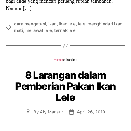
bagi anda yang mencari peluang rupiah tambahan.
Namun […]
cara mengatasi
,
ikan
,
ikan lele
,
lele
,
menghindari ikan
Tags
mati
,
merawat lele
,
ternak lele
Home
»
ikan lele
8 Larangan dalam
Pemberian Pakan Ikan
Lele
By
Aly Mansur
April 26, 2019
Post
Post
author
date