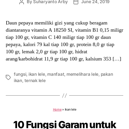
By
Suharyanto Arby
June 24, 2019
Post
Post
author
date
Daun pepaya memiliki gizi yang cukup beragam
diantaranya vitamin A 18250 SI, vitamin B1 0,15 miligr
tiap 100 gr, vitamin C 140 miligr tiap 100 gr daun
pepaya, kalori 79 kal tiap 100 gr, protein 8,0 gr tiap
100 gr, lemak 2,0 gr tiap 100 gr, hidrat
arang/karbohidrat 11,9 gr tiap 100 gr, kalsium 353 […]
fungsi
,
ikan lele
,
manfaat
,
memelihara lele
,
pakan
Tags
ikan
,
ternak lele
Home
»
ikan lele
10 Fungsi Garam untuk