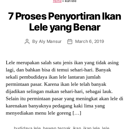
Home
»
ikan lele
7 Proses Penyortiran Ikan
Lele yang Benar
By
Aly Mansur
March 6, 2019
Post
Post
author
date
Lele merupakan salah satu jenis ikan yang tidak asing
lagi, dan bahkan bisa di temui sehari-hari. Banyak
sekali pembudidaya ikan lele lantaran jumlah
permintaan pasar. Karena ikan lele telah banyak
dijadikan selingan makan sehari-hari, sebagai lauk.
Selain itu permintaan pasar yang meningkat akan lele di
karenakan banyaknya pedagang kaki lima yang
menyediakan menu lele goreng […]
budidaya lele
,
hewan ternak
,
ikan
,
ikan lele
,
lele
,