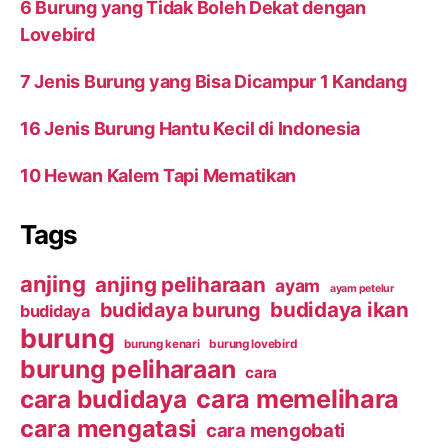
6 Burung yang Tidak Boleh Dekat dengan
Lovebird
7 Jenis Burung yang Bisa Dicampur 1 Kandang
16 Jenis Burung Hantu Kecil di Indonesia
10 Hewan Kalem Tapi Mematikan
Tags
anjing
anjing peliharaan
ayam
ayam petelur
budidaya ikan
budidaya burung
budidaya
burung
burung kenari
burung lovebird
burung peliharaan
cara
cara budidaya
cara memelihara
cara mengatasi
cara mengobati